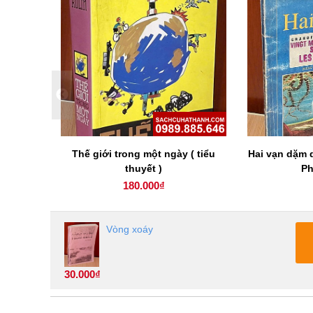
Thế giới trong một ngày ( tiểu
Hai vạn dặm 
thuyết )
Ph
180.000₫
Vòng xoáy
30.000₫