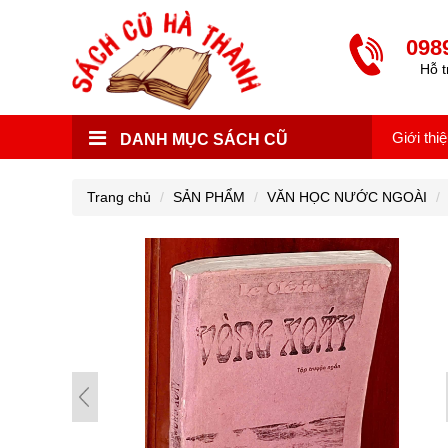
098
Hỗ t
Giới thi
DANH MỤC SÁCH CŨ
Trang chủ
SẢN PHẨM
VĂN HỌC NƯỚC NGOÀI