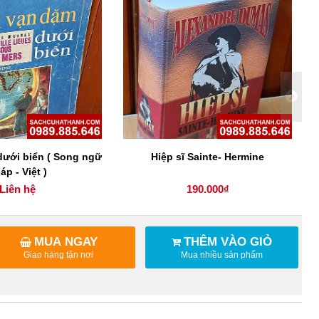
dưới biển ( Song ngữ
Hiệp sĩ Sainte- Hermine
áp - Việt )
Liên hệ
190.000₫
MUA NGAY
THÊM VÀO GIỎ
Giao hàng tận nơi
Mua nhiều sản phẩm