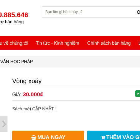
9.885.646
rợ bán hàng
ệu về chúng tôi
Tin tức - Kinh nghiệm
Chính sách bán hàng
VĂN HỌC PHÁP
Vòng xoáy
30.000₫
Giá:
Sách mới CẬP NHẬT !
MUA NGAY
THÊM VÀO G