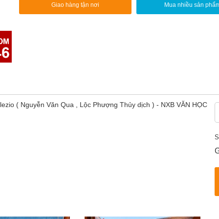
Giao hàng tận nơi
Mua nhiều sản phẩ
e Clezio ( Nguyễn Văn Qua , Lộc Phượng Thủy dịch ) - NXB VĂN HỌC
S
G