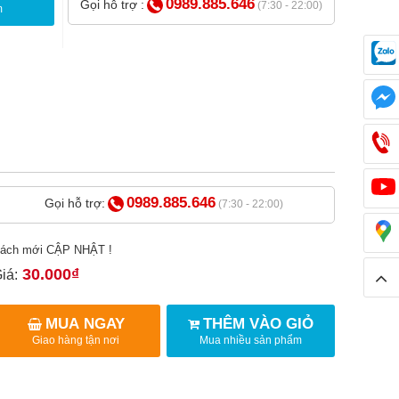
0989.885.646
Gọi hỗ trợ :
(7:30 - 22:00)
m
0989.885.646
Gọi hỗ trợ:
(7:30 - 22:00)
ách mới CẬP NHẬT !
30.000₫
iá:
MUA NGAY
THÊM VÀO GIỎ
Giao hàng tận nơi
Mua nhiều sản phẩm