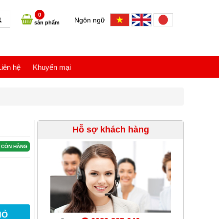
0
Ngôn ngữ
sản phẩm
Liên hệ
Khuyến mại
Hỗ sợ khách hàng
CÒN HÀNG
IỎ