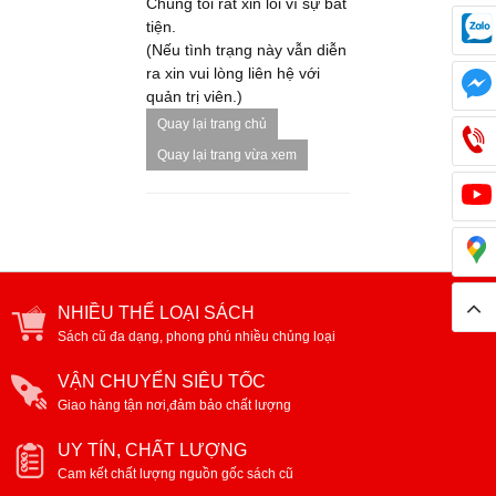
Chúng tôi rất xin lỗi vì sự bất
tiện.
(Nếu tình trạng này vẫn diễn
ra xin vui lòng liên hệ với
quản trị viên.)
Quay lại trang chủ
Quay lại trang vừa xem
NHIỀU THỂ LOẠI SÁCH
Sách cũ đa dạng, phong phú nhiều chủng loại
VẬN CHUYỂN SIÊU TỐC
Giao hàng tận nơi,đảm bảo chất lượng
UY TÍN, CHẤT LƯỢNG
Cam kết chất lượng nguồn gốc sách cũ