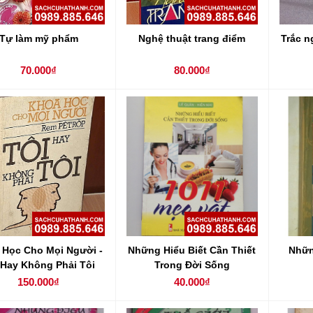
Tự làm mỹ phẩm
Nghệ thuật trang điểm
Trắc n
70.000₫
80.000₫
 Học Cho Mọi Người -
Những Hiểu Biết Cần Thiết
Nhữn
 Hay Không Phải Tôi
Trong Đời Sống
150.000₫
40.000₫