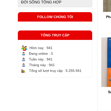
ĐỜI SỐNG TỔNG HỢP
FOLLOW CHÚNG TÔI
Ph
TỔNG TRUY CẬP
Hôm nay :
941
Đang online :
3
Tuần này :
941
Tháng này :
941
Tổng số lượt truy cập :
5.255.941
S