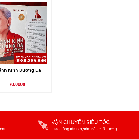
ánh Kinh Dưỡng Da
70.000₫
VẬN CHUYỂN SIÊU TỐC
oại
Giao hàng tận nơi,đảm bảo chất lượng