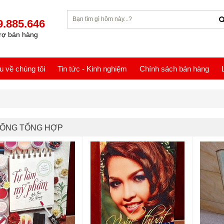
9.885.646
rợ bán hàng
ệu về chúng tôi
Tin tức - Kinh nghiệm
Chính sách bán hàng
SỐNG TỔNG HỢP