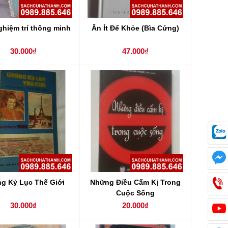
ghiệm trí thông minh
Ăn Ít Để Khỏe (Bìa Cứng)
30.000₫
47.000₫
g Kỷ Lục Thế Giới
Những Điều Cấm Kị Trong
Cuộc Sống
30.000₫
20.000₫