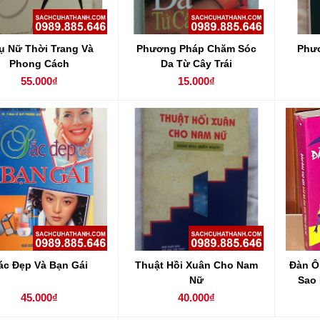
ụ Nữ Thời Trang Và
Phương Pháp Chăm Sóc
Phư
Phong Cách
Da Từ Cây Trái
55.000₫
15.000₫
ác Đẹp Và Bạn Gái
Thuật Hồi Xuân Cho Nam
Đàn Ô
Nữ
Sao
45.000₫
40.000₫