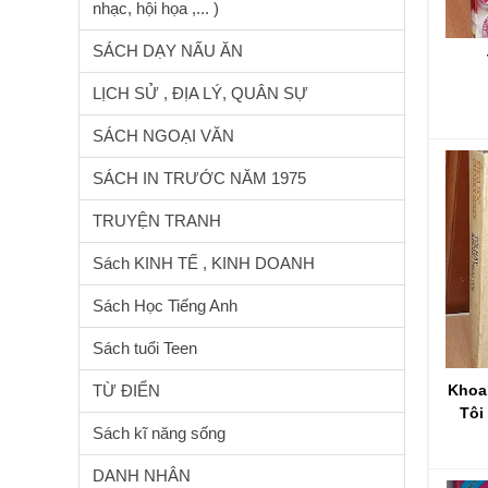
nhạc, hội họa ,... )
SÁCH DẠY NẤU ĂN
LỊCH SỬ , ĐỊA LÝ, QUÂN SỰ
SÁCH NGOẠI VĂN
SÁCH IN TRƯỚC NĂM 1975
TRUYỆN TRANH
Sách KINH TẾ , KINH DOANH
Sách Học Tiếng Anh
Sách tuổi Teen
TỪ ĐIỂN
Khoa
Tôi
Sách kĩ năng sống
DANH NHÂN