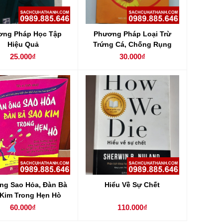
ơng Pháp Học Tập
Phương Pháp Loại Trừ
Hiệu Quả
Trứng Cá, Chống Rụng
Tóc, Chữa Hôi Miệng
25.000₫
30.000₫
ng Sao Hỏa, Đàn Bà
Hiểu Về Sự Chết
 Kim Trong Hẹn Hò
60.000₫
110.000₫