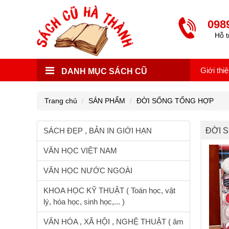
098
Hỗ t
Giới thi
DANH MỤC SÁCH CŨ
Trang chủ
SẢN PHẨM
ĐỜI SỐNG TỔNG HỢP
SÁCH ĐẸP , BẢN IN GIỚI HẠN
ĐỜI 
VĂN HỌC VIỆT NAM
VĂN HỌC NƯỚC NGOÀI
KHOA HỌC KỸ THUẬT ( Toán học, vật
lý, hóa học, sinh học,... )
VĂN HÓA , XÃ HỘI , NGHỆ THUẬT ( âm