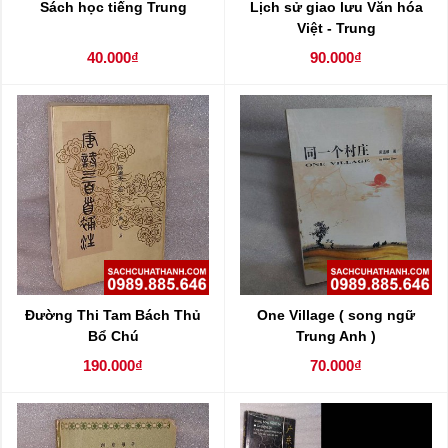
Sách học tiếng Trung
Lịch sử giao lưu Văn hóa
Việt - Trung
40.000₫
90.000₫
Đường Thi Tam Bách Thủ
One Village ( song ngữ
Bổ Chú
Trung Anh )
190.000₫
70.000₫