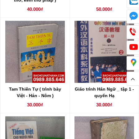
thơ, kèm thư pháp )
40.000₫
50.000₫
Tam Thiên Tự ( trình bày
Giáo trình Hán Ngữ _ tập 1 -
Việt - Hán - Nôm )
quyển Hạ
30.000₫
30.000₫