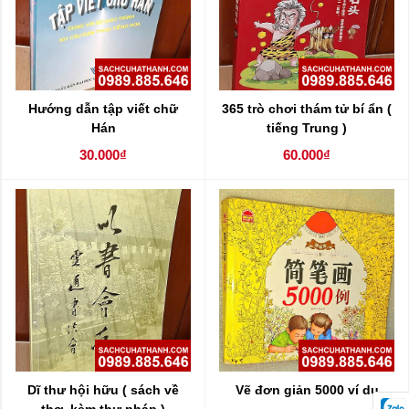
Hướng dẫn tập viết chữ
365 trò chơi thám tử bí ẩn (
Hán
tiếng Trung )
30.000₫
60.000₫
Dĩ thư hội hữu ( sách về
Vẽ đơn giản 5000 ví dụ