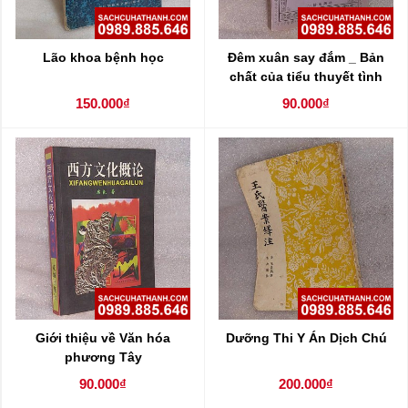
Lão khoa bệnh học
Đêm xuân say đắm _ Bản
chất của tiểu thuyết tình
yêu hiện đại Trung Quốc
150.000₫
90.000₫
Giới thiệu về Văn hóa
Dưỡng Thi Y Án Dịch Chú
phương Tây
90.000₫
200.000₫