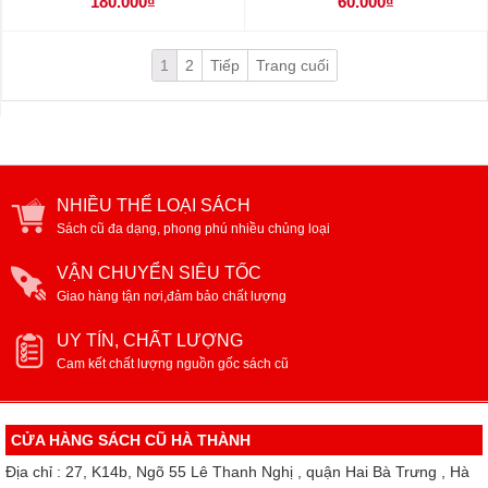
180.000₫
60.000₫
1
2
Tiếp
Trang cuối
NHIỀU THỂ LOẠI SÁCH
Sách cũ đa dạng, phong phú nhiều chủng loại
VẬN CHUYỂN SIÊU TỐC
Giao hàng tận nơi,đảm bảo chất lượng
UY TÍN, CHẤT LƯỢNG
Cam kết chất lượng nguồn gốc sách cũ
CỬA HÀNG SÁCH CŨ HÀ THÀNH
Địa chỉ : 27, K14b, Ngõ 55 Lê Thanh Nghị , quận Hai Bà Trưng , Hà