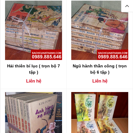
Hải thiên bí lục ( trọn bộ 7
Ngũ hành thần công ( trọn
tập )
bộ 6 tập )
Liên hệ
Liên hệ