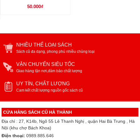
50.000₫
NHIỀU THỂ LOẠI SÁCH
Sách cũ đa dạng, phong phú nhiều chủng loại
VẬN CHUYỂN SIÊU TỐC
Giao hàng tận nơi,đảm bảo chất lượng
UY TÍN, CHẤT LƯỢNG
Cam kết chất lượng nguồn gốc sách cũ
CỬA HÀNG SÁCH CŨ HÀ THÀNH
Địa chỉ : 27, K14b, Ngõ 55 Lê Thanh Nghị , quận Hai Bà Trưng , Hà
Nội (khu chợ Bách Khoa)
Điện thoại:
0989.885.646