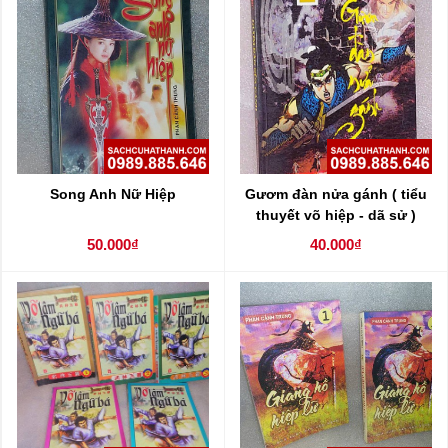
Song Anh Nữ Hiệp
Gươm đàn nửa gánh ( tiểu
thuyết võ hiệp - dã sử )
50.000₫
40.000₫