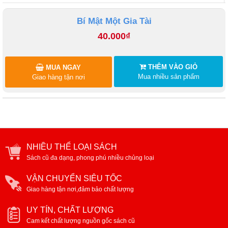
Bí Mật Một Gia Tài
40.000₫
THÊM VÀO GIỎ
MUA NGAY
Mua nhiều sản phẩm
Giao hàng tận nơi
NHIỀU THỂ LOẠI SÁCH
Sách cũ đa dạng, phong phú nhiều chủng loại
VẬN CHUYỂN SIÊU TỐC
Giao hàng tận nơi,đảm bảo chất lượng
UY TÍN, CHẤT LƯỢNG
Cam kết chất lượng nguồn gốc sách cũ