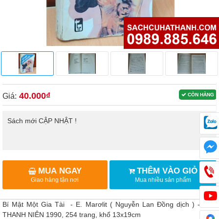
40.000₫
Giá:
CÒN HÀNG
Sách mới CẬP NHẬT !
MUA NGAY
THÊM VÀO GIỎ
Giao hàng tận nơi
Mua nhiều sản phẩm
Bí Mật Một Gia Tài - E. Marơlit ( Nguyễn Lan Đồng dịch ) - NXB
THANH NIÊN 1990, 254 trang, khổ 13x19cm