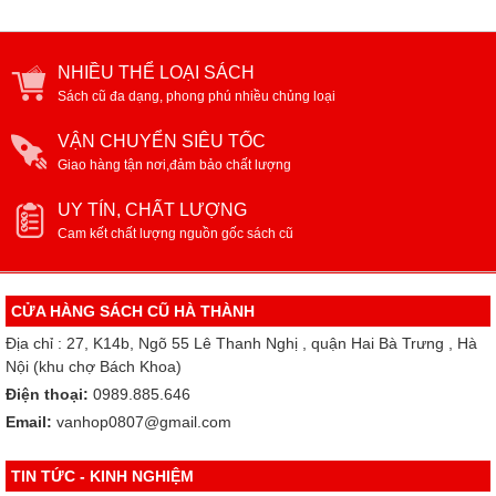
NHIỀU THỂ LOẠI SÁCH
Sách cũ đa dạng, phong phú nhiều chủng loại
VẬN CHUYỂN SIÊU TỐC
Giao hàng tận nơi,đảm bảo chất lượng
UY TÍN, CHẤT LƯỢNG
Cam kết chất lượng nguồn gốc sách cũ
CỬA HÀNG SÁCH CŨ HÀ THÀNH
Địa chỉ : 27, K14b, Ngõ 55 Lê Thanh Nghị , quận Hai Bà Trưng , Hà
Nội (khu chợ Bách Khoa)
Điện thoại:
0989.885.646
Email:
vanhop0807@gmail.com
TIN TỨC - KINH NGHIỆM