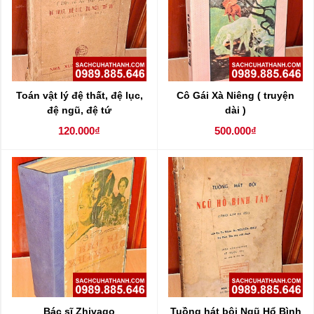
Toán vật lý đệ thất, đệ lục,
Cô Gái Xà Niêng ( truyện
đệ ngũ, đệ tứ
dài )
120.000₫
500.000₫
Bác sĩ Zhivago
Tuồng hát bội Ngũ Hổ Bình