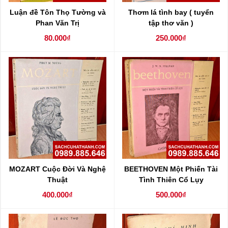
Luận đề Tôn Thọ Tường và
Thơm lá tình bay ( tuyển
Phan Văn Trị
tập thơ văn )
80.000₫
250.000₫
MOZART Cuộc Đời Và Nghệ
BEETHOVEN Một Phiến Tài
Thuật
Tình Thiên Cổ Lụy
400.000₫
500.000₫