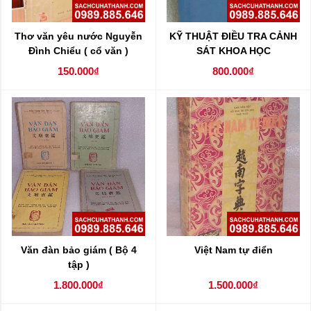
Thơ văn yêu nước Nguyễn
KỸ THUẬT ĐIỀU TRA CẢNH
Đình Chiểu ( cổ văn )
SÁT KHOA HỌC
150.000₫
800.000₫
Văn đàn bảo giám ( Bộ 4
Việt Nam tự điển
tập )
1.800.000₫
1.500.000₫