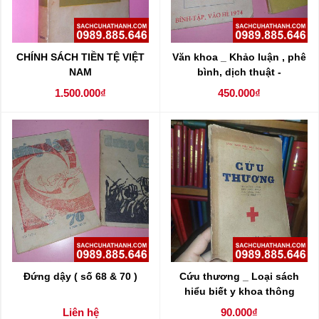
CHÍNH SÁCH TIỀN TỆ VIỆT
Văn khoa _ Khảo luận , phê
NAM
bình, dịch thuật -
1.500.000₫
450.000₫
Đứng dậy ( số 68 & 70 )
Cứu thương _ Loại sách
hiểu biết y khoa thông
dụng
Liên hệ
90.000₫