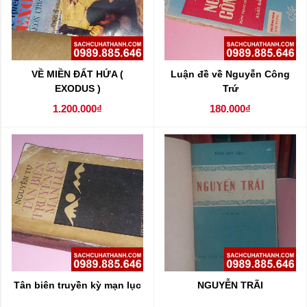
VỀ MIỀN ĐẤT HỨA (
Luận đề về Nguyễn Công
EXODUS )
Trứ
1.200.000₫
180.000₫
Tân biên truyền kỳ mạn lục
NGUYỄN TRÃI