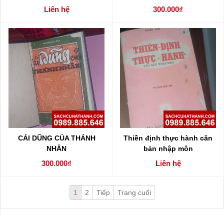
Liên hệ
300.000₫
CÁI DŨNG CỦA THÁNH
Thiền định thực hành căn
NHÂN
bản nhập môn
300.000₫
Liên hệ
1
2
Tiếp
Trang cuối