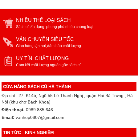
NHIỀU THỂ LOẠI SÁCH
Sách cũ đa dạng, phong phú nhiều chủng loại
VẬN CHUYỂN SIÊU TỐC
Giao hàng tận nơi,đảm bảo chất lượng
UY TÍN, CHẤT LƯỢNG
Cam kết chất lượng nguồn gốc sách cũ
CỬA HÀNG SÁCH CŨ HÀ THÀNH
Địa chỉ : 27, K14b, Ngõ 55 Lê Thanh Nghị , quận Hai Bà Trưng , Hà
Nội (khu chợ Bách Khoa)
Điện thoại:
0989.885.646
Email:
vanhop0807@gmail.com
TIN TỨC - KINH NGHIỆM