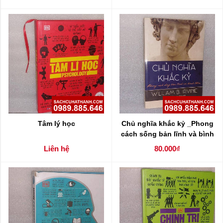
hội ở Việt Nam qua 30 năm
đổi mới
Tâm lý học
Chủ nghĩa khắc kỷ _Phong
cách sống bản lĩnh và bình
thản
Liên hệ
80.000₫