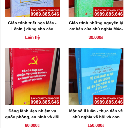
Giáo trình triết học Mác -
Giáo trình những nguyên lý
Lênin ( dùng cho các
cơ bản của chủ nghĩa Mác-
ngành không chuyên các
Lênin
Liên hệ
30.000₫
môn khoa học Mác - Lênin
và tư tưởng Hồ Chí Minh )
Đảng lãnh đạo nhiệm vụ
Một số lí luận - thực tiễn về
quốc phòng, an ninh và đối
chủ nghĩa xã hội và con
ngoại thời kỳ đổi mới
đường đi lên chủ nghĩa xã
60.000₫
150.000₫