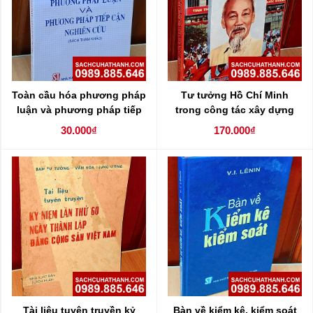
Toàn cầu hóa phương pháp
Tư tưởng Hồ Chí Minh
luận và phương pháp tiếp
trong công tác xây dựng
cận nghiên cứu
Đảng và giáo dục lý luận
30.000₫
170.000₫
chính trị của cách mạng
hiện nay
Tài liệu tuyên truyền kỷ
Bàn về kiểm kê, kiểm soát