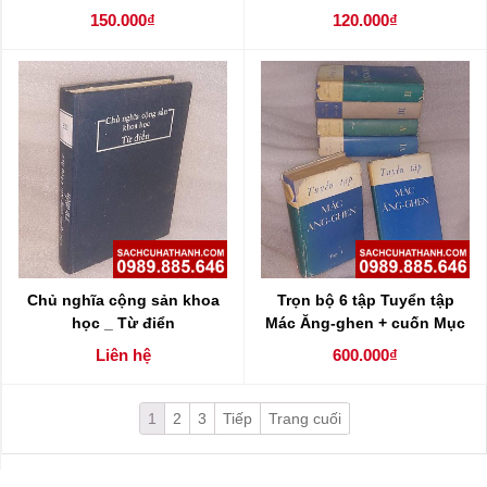
150.000₫
120.000₫
Chủ nghĩa cộng sản khoa
Trọn bộ 6 tập Tuyển tập
học _ Từ điển
Mác Ăng-ghen + cuốn Mục
lục tra cứu
Liên hệ
600.000₫
1
2
3
Tiếp
Trang cuối