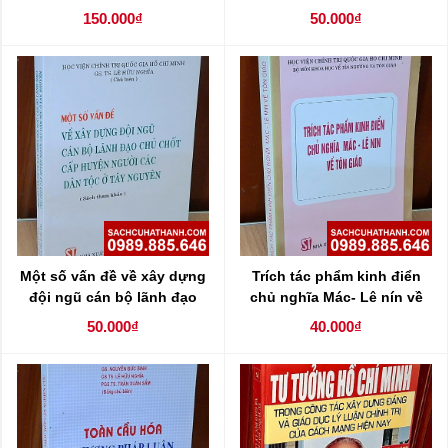
việc làm của đám tang và
150.000₫
50.000₫
quốc tế mới )
Một số vấn đề về xây dựng
Trích tác phẩm kinh điển
đội ngũ cán bộ lãnh đạo
chủ nghĩa Mác- Lê nín về
chủ chốt cấp huyện người
tôn giáo
50.000₫
40.000₫
các dân tộc ở Tây Nguyên