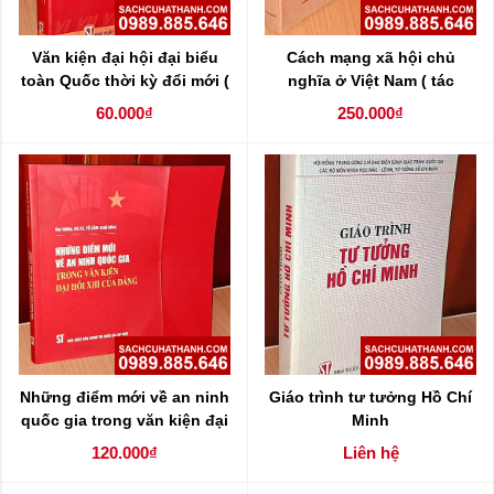
Văn kiện đại hội đại biểu
Cách mạng xã hội chủ
toàn Quốc thời kỳ đổi mới (
nghĩa ở Việt Nam ( tác
khóa VI,VII, VIII, IX, X )
phẩm chọn lọc ) ( trọn bộ 2
60.000₫
250.000₫
tập )
Những điểm mới về an ninh
Giáo trình tư tưởng Hồ Chí
quốc gia trong văn kiện đại
Minh
hội XIII của Đảng
120.000₫
Liên hệ