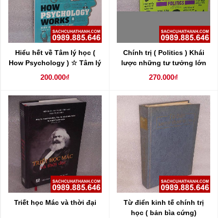
Hiểu hết về Tâm lý học (
Chính trị ( Politics ) Khái
How Psychology ) ☆ Tâm lý
lược những tư tưởng lớn
học ứng dụng, giải thích
200.000₫
270.000₫
trực quan
Triết học Mác và thời đại
Từ điển kinh tế chính trị
học ( bản bìa cứng)