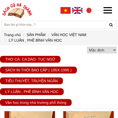
Trang chủ
SẢN PHẨM
VĂN HỌC VIỆT NAM
LÝ LUẬN , PHÊ BÌNH VĂN HỌC
THƠ CA- CA DAO- TỤC NGỮ
SÁCH IN THỜI BAO CẤP ( 195X-1995 )
TIỂU THUYẾT, TRUYỆN NGẮN
LÝ LUẬN , PHÊ BÌNH VĂN HỌC
Văn học trong nhà trường phổ thông