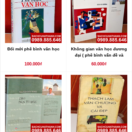
Đổi mới phê bình văn học
Không gian văn học đương
đại ( phê bình vấn đề và
hiện tượng văn học )
100.000₫
60.000₫