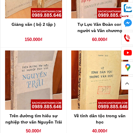
Giảng văn ( bộ 2 tập )
Tự Lực Văn Đoàn con
người và Văn chương
150.000₫
60.000₫
Trên đường tìm hiểu sự
Về tính dân tộc trong văn
nghiệp thơ văn Nguyễn Trãi
học
( tiểu luận )
50.000₫
40.000₫