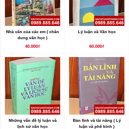
Nhà văn của các em ( chân
Lý luận và Văn học
dung văn học )
40.000₫
60.000₫
Những vấn đề lý luận và
Bản lĩnh và tài năng ( Lý
lịch sử văn học
luận và phê bình )