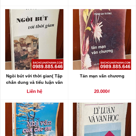
Ngòi bút với thời gian( Tập
Tản mạn văn chương
chân dung và tiểu luận văn
học )
Liên hệ
20.000₫