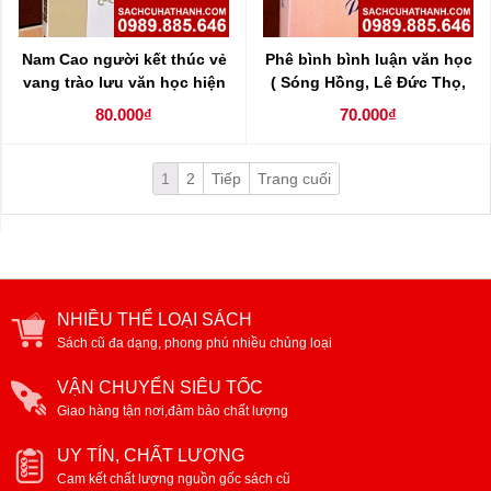
Nam Cao người kết thúc vẻ
Phê bình bình luận văn học
vang trào lưu văn học hiện
( Sóng Hồng, Lê Đức Thọ,
thực
Xuân Thủy, Hải Triều, Phan
80.000₫
70.000₫
Đăng Lưu )
1
2
Tiếp
Trang cuối
NHIỀU THỂ LOẠI SÁCH
Sách cũ đa dạng, phong phú nhiều chủng loại
VẬN CHUYỂN SIÊU TỐC
Giao hàng tận nơi,đảm bảo chất lượng
UY TÍN, CHẤT LƯỢNG
Cam kết chất lượng nguồn gốc sách cũ