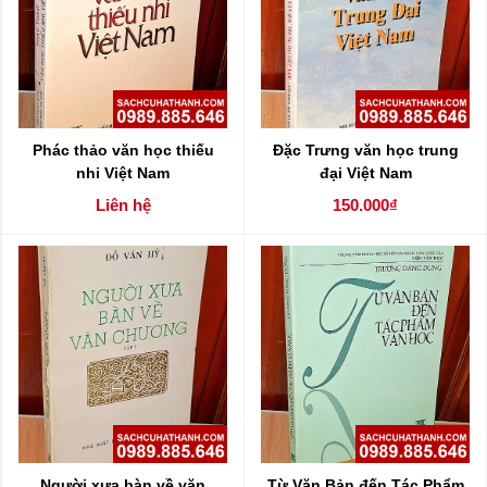
Phác thảo văn học thiếu
Đặc Trưng văn học trung
nhi Việt Nam
đại Việt Nam
Liên hệ
150.000₫
Người xưa bàn về văn
Từ Văn Bản đến Tác Phẩm