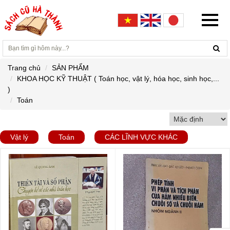
Trang chủ
SẢN PHẨM
KHOA HỌC KỸ THUẬT ( Toán học, vật lý, hóa học, sinh học,...
)
Toán
Vật lý
Toán
CÁC LĨNH VỰC KHÁC