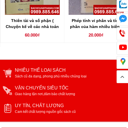
Thiên tài và số phận (
Phép tính vi phân và tích
Chuyện kể về các nhà toán
phân của hàm nhiều biến ,
học )
chuỗi số và chuỗi hàm
60.000₫
20.000₫
NHIỀU THỂ LOẠI SÁCH
Sách cũ đa dạng, phong phú nhiều chủng loại
VẬN CHUYỂN SIÊU TỐC
Giao hàng tận nơi,đảm bảo chất lượng
UY TÍN, CHẤT LƯỢNG
Cam kết chất lượng nguồn gốc sách cũ