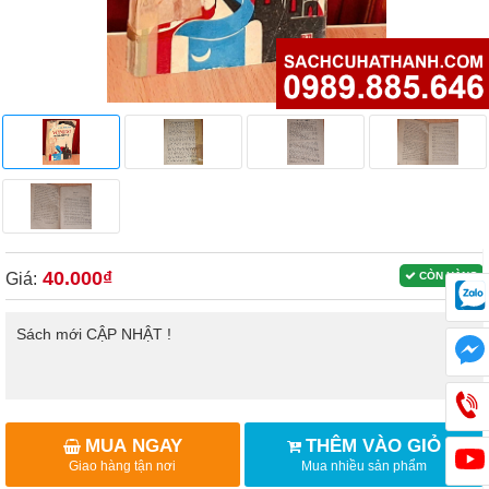
40.000₫
Giá:
CÒN HÀNG
Sách mới CẬP NHẬT !
MUA NGAY
THÊM VÀO GIỎ
Giao hàng tận nơi
Mua nhiều sản phẩm