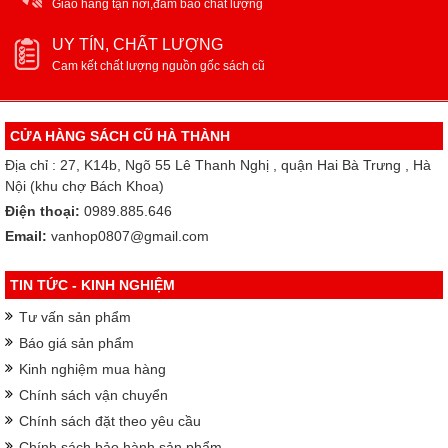
Giao hàng tận nơi,đảm bảo chất lượng
UY TÍN, CHẤT LƯỢNG
Cam kết chất lượng nguồn gốc sách cũ
CỬA HÀNG SÁCH CŨ HÀ THÀNH
Địa chỉ : 27, K14b, Ngõ 55 Lê Thanh Nghị , quận Hai Bà Trưng , Hà
Nội (khu chợ Bách Khoa)
Điện thoại:
0989.885.646
Email:
vanhop0807@gmail.com
TIN TỨC - KINH NGHIỆM
Tư vấn sản phẩm
Báo giá sản phẩm
Kinh nghiệm mua hàng
Chính sách vận chuyển
Chính sách đặt theo yêu cầu
Chính sách bảo hành sản phẩm