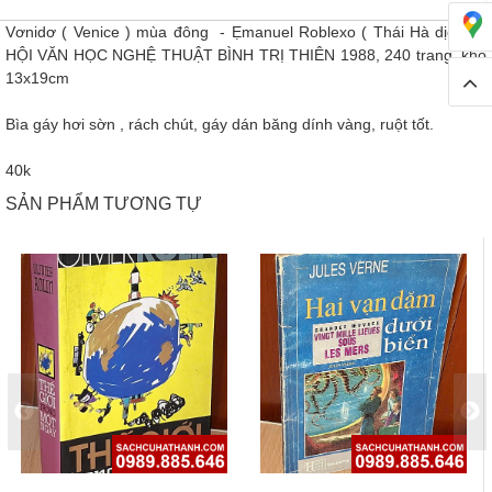
Vơnidơ ( Venice ) mùa đông - Ẹmanuel Roblexo ( Thái Hà dịch ) -
HỘI VĂN HỌC NGHỆ THUẬT BÌNH TRỊ THIÊN 1988, 240 trang, khổ
13x19cm
Bìa gáy hơi sờn , rách chút, gáy dán băng dính vàng, ruột tốt.
40k
SẢN PHẨM TƯƠNG TỰ