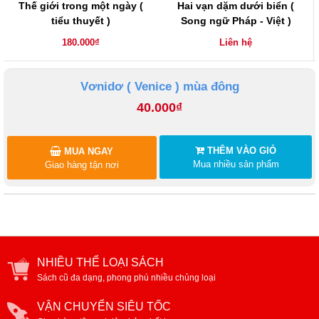
Thế giới trong một ngày (
Hai vạn dặm dưới biển (
tiểu thuyết )
Song ngữ Pháp - Việt )
180.000₫
Liên hệ
Vơnidơ ( Venice ) mùa đông
40.000₫
THÊM VÀO GIỎ
MUA NGAY
Mua nhiều sản phẩm
Giao hàng tận nơi
NHIỀU THỂ LOẠI SÁCH
Sách cũ đa dạng, phong phú nhiều chủng loại
VẬN CHUYỂN SIÊU TỐC