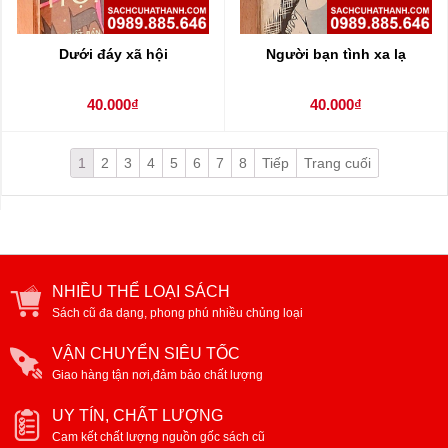
Dưới đáy xã hội
Người bạn tình xa lạ
40.000₫
40.000₫
1
2
3
4
5
6
7
8
Tiếp
Trang cuối
NHIỀU THỂ LOẠI SÁCH
Sách cũ đa dạng, phong phú nhiều chủng loại
VẬN CHUYỂN SIÊU TỐC
Giao hàng tận nơi,đảm bảo chất lượng
UY TÍN, CHẤT LƯỢNG
Cam kết chất lượng nguồn gốc sách cũ