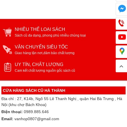
NHIỀU THỂ LOẠI SÁCH
Sách cũ đa dạng, phong phú nhiều chủng loại
VẬN CHUYỂN SIÊU TỐC
Giao hàng tận nơi,đảm bảo chất lượng
UY TÍN, CHẤT LƯỢNG
Cam kết chất lượng nguồn gốc sách cũ
CỬA HÀNG SÁCH CŨ HÀ THÀNH
Địa chỉ : 27, K14b, Ngõ 55 Lê Thanh Nghị , quận Hai Bà Trưng , Hà
Nội (khu chợ Bách Khoa)
Điện thoại:
0989.885.646
Email:
vanhop0807@gmail.com