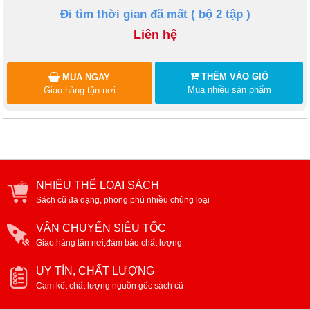
Đi tìm thời gian đã mất ( bộ 2 tập )
Liên hệ
THÊM VÀO GIỎ
MUA NGAY
Mua nhiều sản phẩm
Giao hàng tận nơi
NHIỀU THỂ LOẠI SÁCH
Sách cũ đa dạng, phong phú nhiều chủng loại
VẬN CHUYỂN SIÊU TỐC
Giao hàng tận nơi,đảm bảo chất lượng
UY TÍN, CHẤT LƯỢNG
Cam kết chất lượng nguồn gốc sách cũ