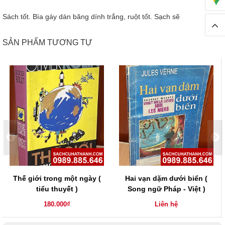
Sách tốt. Bìa gáy dán băng dính trắng, ruột tốt. Sạch sẽ
SẢN PHẨM TƯƠNG TỰ
Thế giới trong một ngày (
Hai vạn dặm dưới biển (
tiểu thuyết )
Song ngữ Pháp - Việt )
180.000₫
Liên hệ