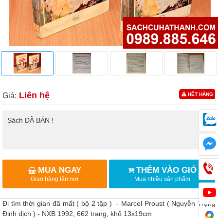
Liên hệ
Giá:
HẾT HÀNG
Sách ĐÃ BÁN !
MUA NGAY
THÊM VÀO GIỎ
Giao hàng tận nơi
Mua nhiều sản phẩm
Đi tìm thời gian đã mất ( bộ 2 tập ) - Marcel Proust ( Nguyễn Trọng
Định dịch ) - NXB 1992, 662 trang, khổ 13x19cm