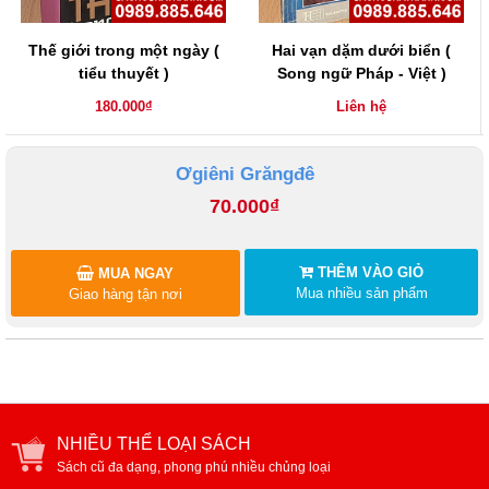
Thế giới trong một ngày (
Hai vạn dặm dưới biển (
tiểu thuyết )
Song ngữ Pháp - Việt )
180.000₫
Liên hệ
Ơgiêni Grăngđê
70.000₫
THÊM VÀO GIỎ
MUA NGAY
Mua nhiều sản phẩm
Giao hàng tận nơi
NHIỀU THỂ LOẠI SÁCH
Sách cũ đa dạng, phong phú nhiều chủng loại