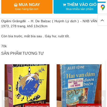
MUA NGAY
THÊM VÀO GIỎ
Giao hàng tận nơi
Mua nhiều sản phẩm
Ơgiêni Grăngđê - H. De Balzac ( Huỳnh Lý dịch ) - NXB VĂN HỌC
1973, 278 trang, khổ 13x19cm
Còn bìa trước, mất bìa sau . Gáy hư, ruột tốt.
70k
SẢN PHẨM TƯƠNG TỰ