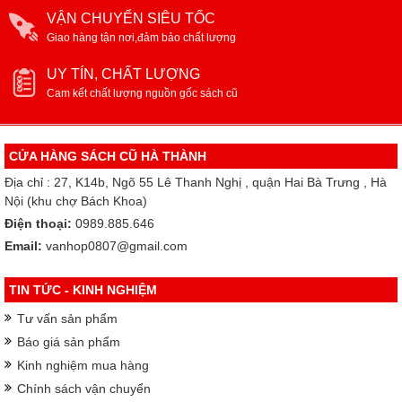
VẬN CHUYỂN SIÊU TỐC
Giao hàng tận nơi,đảm bảo chất lượng
UY TÍN, CHẤT LƯỢNG
Cam kết chất lượng nguồn gốc sách cũ
CỬA HÀNG SÁCH CŨ HÀ THÀNH
Địa chỉ : 27, K14b, Ngõ 55 Lê Thanh Nghị , quận Hai Bà Trưng , Hà
Nội (khu chợ Bách Khoa)
Điện thoại:
0989.885.646
Email:
vanhop0807@gmail.com
TIN TỨC - KINH NGHIỆM
Tư vấn sản phẩm
Báo giá sản phẩm
Kinh nghiệm mua hàng
Chính sách vận chuyển