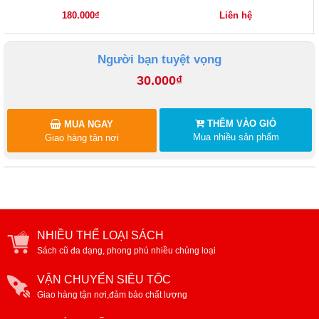
180.000₫
Liên hệ
Người bạn tuyệt vọng
30.000₫
THÊM VÀO GIỎ
MUA NGAY
Mua nhiều sản phẩm
Giao hàng tận nơi
NHIỀU THỂ LOẠI SÁCH
Sách cũ đa dạng, phong phú nhiều chủng loại
VẬN CHUYỂN SIÊU TỐC
Giao hàng tận nơi,đảm bảo chất lượng