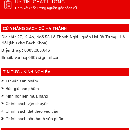
UY TÍN, CHẤT LƯỢNG
Cam kết chất lượng nguồn gốc sách cũ
CỬA HÀNG SÁCH CŨ HÀ THÀNH
Địa chỉ : 27, K14b, Ngõ 55 Lê Thanh Nghị , quận Hai Bà Trưng , Hà
Nội (khu chợ Bách Khoa)
Điện thoại:
0989.885.646
Email:
vanhop0807@gmail.com
TIN TỨC - KINH NGHIỆM
Tư vấn sản phẩm
Báo giá sản phẩm
Kinh nghiệm mua hàng
Chính sách vận chuyển
Chính sách đặt theo yêu cầu
Chính sách bảo hành sản phẩm