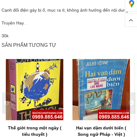
Cạnh đối điện gáy bị ố, mục ra ít, không ảnh hưởng đến nội dung
Truyện Hay .
30k
SẢN PHẨM TƯƠNG TỰ
Thế giới trong một ngày (
Hai vạn dặm dưới biển (
tiểu thuyết )
Song ngữ Pháp - Việt )