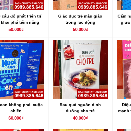
 câu đố phát triển trí
Giáo dục trẻ mẫu giáo
Cẩm na
 khai phá tiềm năng
trong lao động
giữa
50.000₫
50.000₫
 con không phải cuộc
Rau quả nguồn dinh
Diệu
chiến
dưỡng cho trẻ
mạnh v
60.000₫
40.000₫