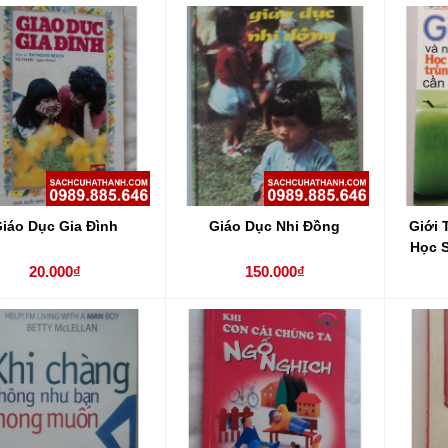
iáo Dục Gia Đình
Giáo Dục Nhi Đồng
Giới 
Học 
20.000₫
150.000₫