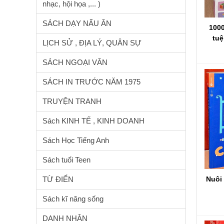
nhạc, hội họa ,... )
SÁCH DẠY NẤU ĂN
1000
tuệ
LỊCH SỬ , ĐỊA LÝ, QUÂN SỰ
SÁCH NGOẠI VĂN
SÁCH IN TRƯỚC NĂM 1975
TRUYỆN TRANH
Sách KINH TẾ , KINH DOANH
Sách Học Tiếng Anh
Sách tuổi Teen
TỪ ĐIỂN
Nuôi
Sách kĩ năng sống
DANH NHÂN