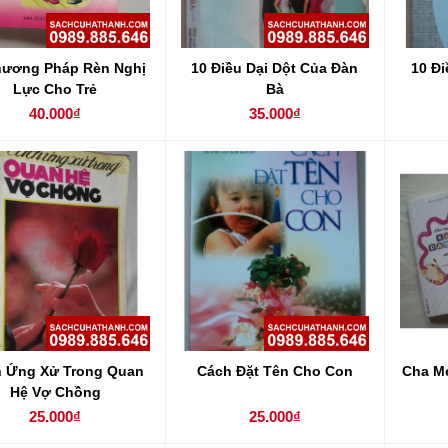
hương Pháp Rèn Nghị
10 Điều Dại Dột Của Đàn
10 Đi
Lực Cho Trẻ
Bà
40.000₫
35.000₫
 Ứng Xử Trong Quan
Cách Đặt Tên Cho Con
Cha Mẹ
Hệ Vợ Chồng
25.000₫
25.000₫