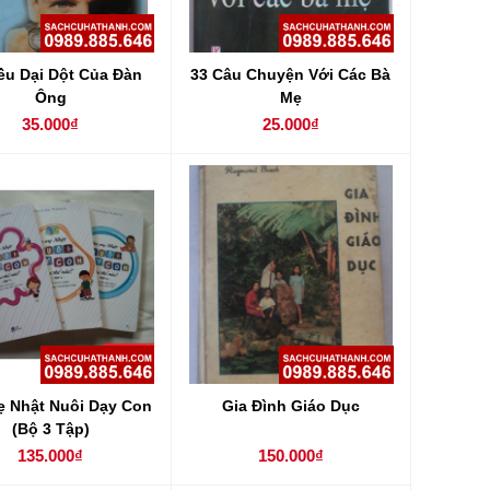
ều Dại Dột Của Đàn
33 Câu Chuyện Với Các Bà
Ông
Mẹ
35.000₫
25.000₫
 Nhật Nuôi Dạy Con
Gia Đình Giáo Dục
(Bộ 3 Tập)
135.000₫
150.000₫