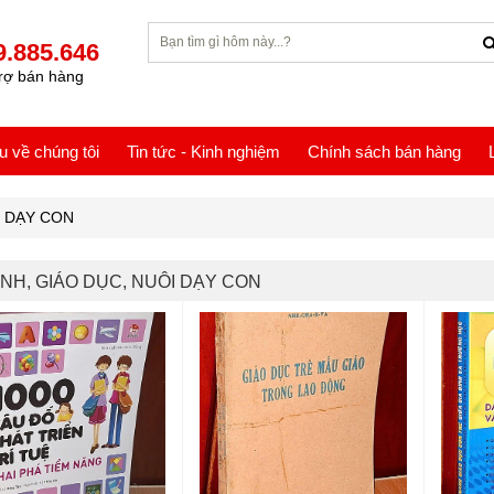
9.885.646
rợ bán hàng
ệu về chúng tôi
Tin tức - Kinh nghiệm
Chính sách bán hàng
I DẠY CON
ÌNH, GIÁO DỤC, NUÔI DẠY CON