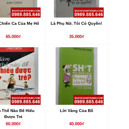
Chiến Ca Của Mẹ Hổ
Là Phụ Nữ, Tôi Có Quyền!
65.000₫
35.000₫
 Thế Nào Để Hiểu
Lời Vàng Của Bố
Được Trẻ
60.000₫
40.000₫