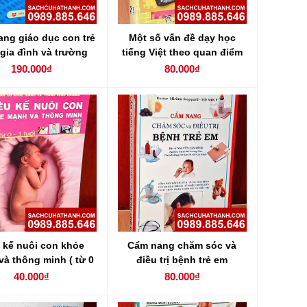
ng giáo dục con trẻ
Một số vấn đề dạy học
 gia đình và trường
tiếng Việt theo quan điểm
học
giao tiếp ở tiểu học
190.000₫
80.000₫
 kế nuôi con khỏe
Cẩm nang chăm sóc và
à thông minh ( từ 0
điều trị bệnh trẻ em
- 3 tuổi )
40.000₫
80.000₫