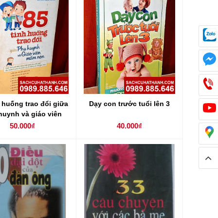
h huống trao đổi giữa
Dạy con trước tuổi lên 3
huynh và giáo viên
mầm non
50.000₫
40.000₫