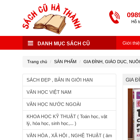
098
Hỗ t
Giới thi
DANH MỤC SÁCH CŨ
Trang chủ
SẢN PHẨM
GIA ĐÌNH, GIÁO DỤC, NUÔ
SÁCH ĐẸP , BẢN IN GIỚI HẠN
GIA Đ
VĂN HỌC VIỆT NAM
VĂN HỌC NƯỚC NGOÀI
KHOA HỌC KỸ THUẬT ( Toán học, vật
lý, hóa học, sinh học,... )
VĂN HÓA , XÃ HỘI , NGHỆ THUẬT ( âm