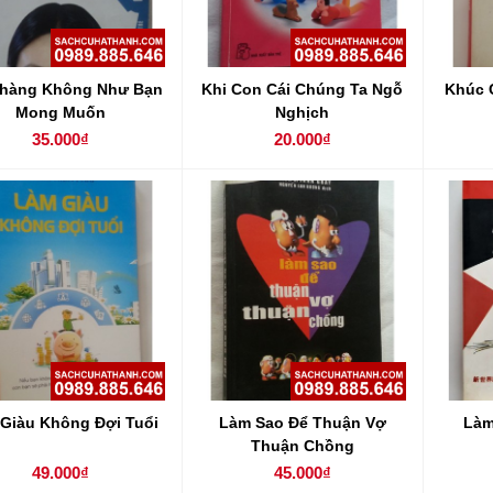
Chàng Không Như Bạn
Khi Con Cái Chúng Ta Ngỗ
Khúc 
Mong Muốn
Nghịch
35.000₫
20.000₫
Giàu Không Đợi Tuổi
Làm Sao Để Thuận Vợ
Làm
Thuận Chồng
49.000₫
45.000₫