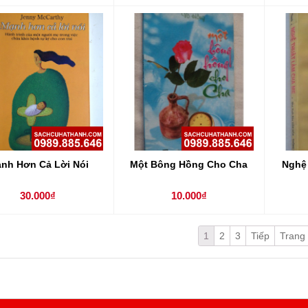
nh Hơn Cả Lời Nói
Một Bông Hồng Cho Cha
Nghệ
30.000₫
10.000₫
1
2
3
Tiếp
Trang 