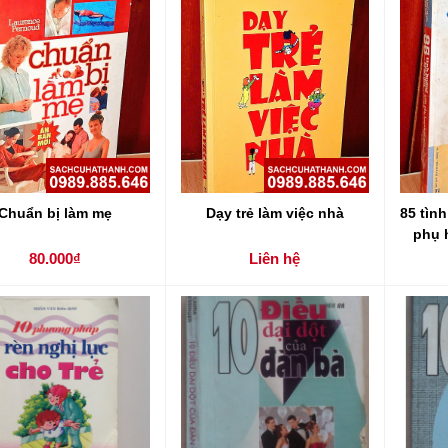
Chuẩn bị làm mẹ
Dạy trẻ làm việc nhà
85 tìn
phụ 
80.000₫
Liên hệ