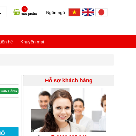
0
Ngôn ngữ
sản phẩm
Liên hệ
Khuyến mại
Hỗ sợ khách hàng
CÒN HÀNG
IỎ