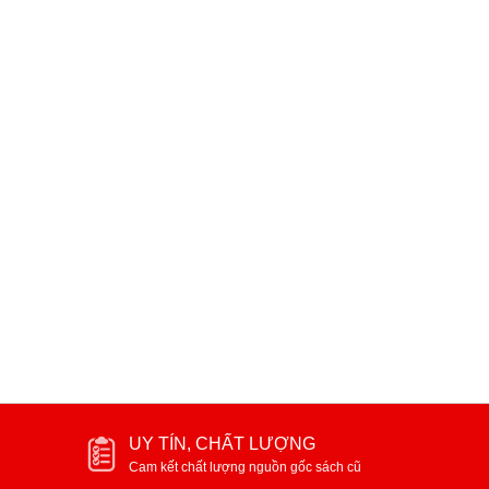
Nuôi con không phải cuộc chiến
Rau quả nguồn dinh dưỡ
trẻ
60.000₫
40.000₫
UY TÍN, CHẤT LƯỢNG
Cam kết chất lượng nguồn gốc sách cũ