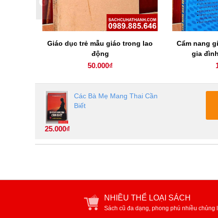
 tuệ khai
Giáo dục trẻ mẫu giáo trong lao
Cẩm nang gi
động
gia đìn
50.000₫
Các Bà Mẹ Mang Thai Cần
Biết
25.000₫
NHIỀU THỂ LOẠI SÁCH
Sách cũ đa dạng, phong phú nhiều chủng l