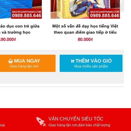
áo dục con trẻ giữa
Một số vấn đề dạy học tiếng Việt
h và trường học
theo quan điểm giao tiếp ở tiểu
học
190.000₫
80.000₫
MUA NGAY
THÊM VÀO GIỎ
Giao hàng tận nơi
Mua nhiều sản phẩm
VẬN CHUYỂN SIÊU TỐC
oại
Giao hàng tận nơi,đảm bảo chất lượng