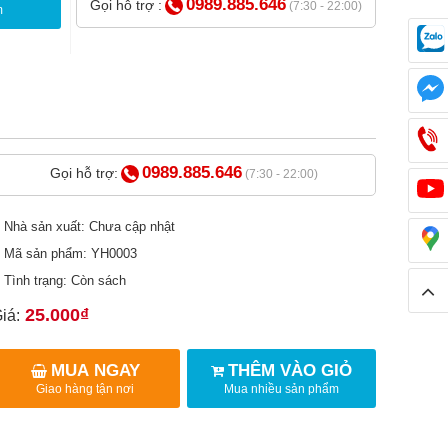
0989.885.646
Gọi hỗ trợ :
(7:30 - 22:00)
m
0989.885.646
Gọi hỗ trợ:
(7:30 - 22:00)
Nhà sản xuất: Chưa cập nhật
Mã sản phẩm: YH0003
Tình trạng: Còn sách
25.000₫
iá:
MUA NGAY
THÊM VÀO GIỎ
Giao hàng tận nơi
Mua nhiều sản phẩm