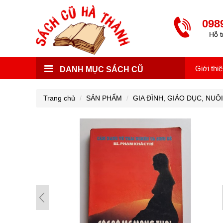
098
Hỗ t
Giới thi
DANH MỤC SÁCH CŨ
Trang chủ
SẢN PHẨM
GIA ĐÌNH, GIÁO DỤC, NUÔ