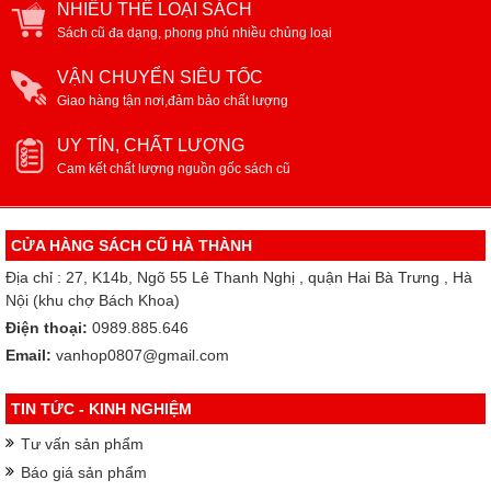
NHIỀU THỂ LOẠI SÁCH
Sách cũ đa dạng, phong phú nhiều chủng loại
VẬN CHUYỂN SIÊU TỐC
Giao hàng tận nơi,đảm bảo chất lượng
UY TÍN, CHẤT LƯỢNG
Cam kết chất lượng nguồn gốc sách cũ
CỬA HÀNG SÁCH CŨ HÀ THÀNH
Địa chỉ : 27, K14b, Ngõ 55 Lê Thanh Nghị , quận Hai Bà Trưng , Hà
Nội (khu chợ Bách Khoa)
Điện thoại:
0989.885.646
Email:
vanhop0807@gmail.com
TIN TỨC - KINH NGHIỆM
Tư vấn sản phẩm
Báo giá sản phẩm