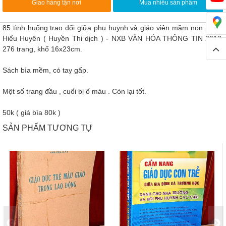
Giao hàng tận nơi
Mua nhiều sản phẩm
85 tình huống trao đổi giữa phụ huynh và giáo viên mầm non - Đới
Hiểu Huyên ( Huyền Thi dịch ) - NXB VĂN HÓA THÔNG TIN 2013,
276 trang, khổ 16x23cm.
Sách bìa mềm, có tay gấp.
Một số trang đầu , cuối bị ố màu . Còn lại tốt.
50k ( giá bìa 80k )
SẢN PHẨM TƯƠNG TỰ