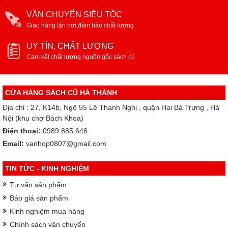
VẬN CHUYỂN SIÊU TỐC
Giao hàng tận nơi,đảm bảo chất lượng
UY TÍN, CHẤT LƯỢNG
Cam kết chất lượng nguồn gốc sách cũ
CỬA HÀNG SÁCH CŨ HÀ THÀNH
Địa chỉ : 27, K14b, Ngõ 55 Lê Thanh Nghị , quận Hai Bà Trưng , Hà
Nội (khu chợ Bách Khoa)
Điện thoại:
0989.885.646
Email:
vanhop0807@gmail.com
TIN TỨC - KINH NGHIỆM
Tư vấn sản phẩm
Báo giá sản phẩm
Kinh nghiệm mua hàng
Chính sách vận chuyển