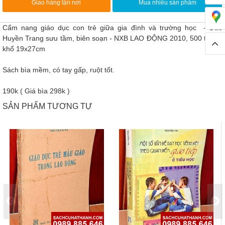
Giao hàng tận nơi
Mua nhiều sản phẩm
Cẩm nang giáo dục con trẻ giữa gia đình và trường học - Đào
Huyền Trang sưu tầm, biên soạn - NXB LAO ĐỘNG 2010, 500 trang,
khổ 19x27cm
Sách bìa mềm, có tay gấp, ruột tốt.
190k ( Giá bìa 298k )
SẢN PHẨM TƯƠNG TỰ