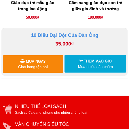
Giáo dục trẻ mẫu giáo
Cẩm nang giáo dục con trẻ
trong lao động
giữa gia đình và trường
học
50.000₫
190.000₫
10 Điều Dại Dột Của Đàn Ông
35.000₫
THÊM VÀO GIỎ
MUA NGAY
Mua nhiều sản phẩm
Giao hàng tận nơi
NHIỀU THỂ LOẠI SÁCH
Sách cũ đa dạng, phong phú nhiều chủng loại
VẬN CHUYỂN SIÊU TỐC