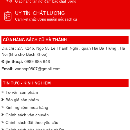
Giao hàng tận nơi,đảm bảo chất lượng
UY TÍN, CHẤT LƯỢNG
Cam kết chất lượng nguồn gốc sách cũ
CỬA HÀNG SÁCH CŨ HÀ THÀNH
Địa chỉ : 27, K14b, Ngõ 55 Lê Thanh Nghị , quận Hai Bà Trưng , Hà
Nội (khu chợ Bách Khoa)
Điện thoại:
0989.885.646
Email:
vanhop0807@gmail.com
TIN TỨC - KINH NGHIỆM
Tư vấn sản phẩm
Báo giá sản phẩm
Kinh nghiệm mua hàng
Chính sách vận chuyển
Chính sách đặt theo yêu cầu
Chính sách bảo hành sản phẩm