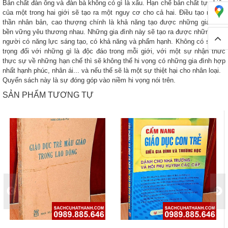
Bản chất đàn ông và đàn bà không có gì là xấu. Hạn chế bản chất tự nhiên
của một trong hai giới sẽ tạo ra một nguy cơ cho cả hai. Điều tạo ra tinh
thần nhân bản, cao thượng chính là khả năng tạo được những gia đình
bền vững yêu thương nhau. Những gia đình này sẽ tạo ra được những con
người có năng lực sáng tạo, có khả năng và phẩm hạnh. Không có sự tôn
trọng đối với những gì là độc đáo trong mỗi giới, với một sự nhận thức
thực sự về những hạn chế thì sẽ không thể hi vọng có những gia đình hợp
nhất hạnh phúc, nhân ái... và nếu thế sẽ là một sự thiệt hại cho nhân loại.
Quyển sách này là sự đóng góp vào niềm hi vọng nói trên.
SẢN PHẨM TƯƠNG TỰ