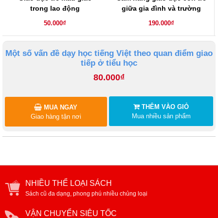
trong lao động
giữa gia đình và trường
học
50.000₫
190.000₫
Một số vấn đề dạy học tiếng Việt theo quan điểm giao
tiếp ở tiểu học
80.000₫
THÊM VÀO GIỎ
MUA NGAY
Mua nhiều sản phẩm
Giao hàng tận nơi
NHIỀU THỂ LOẠI SÁCH
Sách cũ đa dạng, phong phú nhiều chủng loại
VẬN CHUYỂN SIÊU TỐC