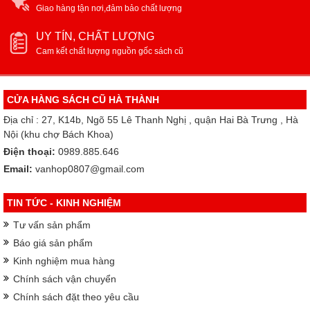
Giao hàng tận nơi,đảm bảo chất lượng
UY TÍN, CHẤT LƯỢNG
Cam kết chất lượng nguồn gốc sách cũ
CỬA HÀNG SÁCH CŨ HÀ THÀNH
Địa chỉ : 27, K14b, Ngõ 55 Lê Thanh Nghị , quận Hai Bà Trưng , Hà
Nội (khu chợ Bách Khoa)
Điện thoại:
0989.885.646
Email:
vanhop0807@gmail.com
TIN TỨC - KINH NGHIỆM
Tư vấn sản phẩm
Báo giá sản phẩm
Kinh nghiệm mua hàng
Chính sách vận chuyển
Chính sách đặt theo yêu cầu