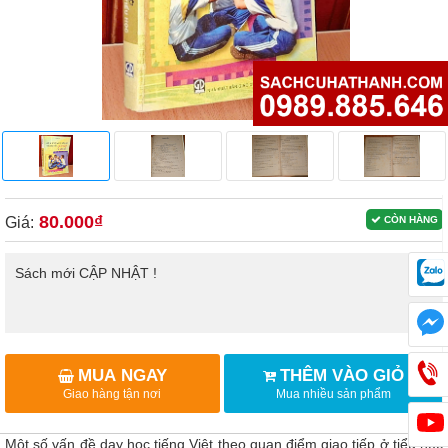
80.000₫
Giá:
CÒN HÀNG
Sách mới CẬP NHẬT !
MUA NGAY
THÊM VÀO GIỎ
Giao hàng tận nơi
Mua nhiều sản phẩm
Một số vấn đề dạy học tiếng Việt theo quan điểm giao tiếp ở tiểu học