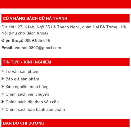
CỬA HÀNG SÁCH CŨ HÀ THÀNH
Địa chỉ : 27, K14b, Ngõ 55 Lê Thanh Nghị , quận Hai Bà Trưng , Hà
Nội (khu chợ Bách Khoa)
Điện thoại:
0989.885.646
Email:
vanhop0807@gmail.com
TIN TỨC - KINH NGHIỆM
Tư vấn sản phẩm
Báo giá sản phẩm
Kinh nghiệm mua hàng
Chính sách vận chuyển
Chính sách đặt theo yêu cầu
Chính sách bảo hành sản phẩm
BẢN ĐỒ CHỈ ĐƯỜNG