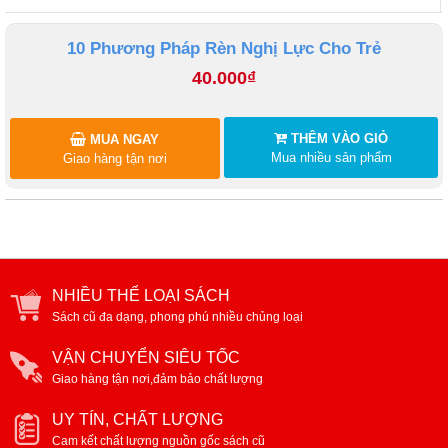
10 Phương Pháp Rèn Nghị Lực Cho Trẻ
40.000₫
THÊM VÀO GIỎ
MUA NGAY
Mua nhiều sản phẩm
Giao hàng tận nơi
NHIỀU THỂ LOẠI SÁCH
Sách cũ đa dạng, phong phú nhiều chủng loại
VẬN CHUYỂN SIÊU TỐC
Giao hàng tận nơi,đảm bảo chất lượng
UY TÍN, CHẤT LƯỢNG
Cam kết chất lượng nguồn gốc sách cũ