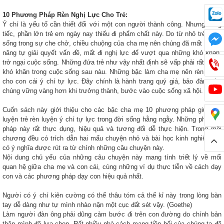
10 Phương Pháp Rèn Nghị Lực Cho Trẻ:
Ý chí là yếu tố cần thiết đối với một con người thành công. Nhưng đáng
tiếc, phần lớn trẻ em ngày nay thiếu đi phẩm chất này. Do từ nhỏ trẻ quen
sống trong sự che chở, chiều chuộng của cha mẹ nên chúng đã mất đi khả
năng tự giải quyết vấn đề, mất đi nghị lực để vượt qua những khó khăn,
trở ngại cuộc sống. Những đứa trẻ như vậy nhất định sẽ vấp phải rất nhiều
khó khăn trong cuộc sống sau nàu. Những bậc làm cha mẹ nên rèn luyện
cho con cái ý chí tự lực. Đây chính là hành trang quý giá, bảo đảm cho
chúng vững vàng hơn khi trưởng thành, bước vào cuộc sống xã hội.
Cuốn sách này giới thiệu cho các bậc cha mẹ 10 phương pháp giúp rèn
luyện trẻ rèn luyện ý chí tự lực trong đời sống hằng ngằy. Những phương
pháp này rất thực dụng, hiệu quả và tương đối dễ thực hiện. Trong mỗi
chương đều có trích dẫn hai mẩu chuyện nhỏ và bài học kinh nghiệm rất
có ý nghĩa được rút ra từ chính những câu chuyện này.
Nội dung chủ yếu của những câu chuyện này mang tính triết lý về mối
quan hệ giữa cha mẹ và con cái, cùng những ví dụ thực tiễn về cách dạy
con và các phương pháp dạy con hiệu quả nhất.
Người có ý chí kiên cường có thể thâu tóm cả thế kỉ này trong lòng bàn
tay dễ dàng như tự mình nhào nặn một cục đất sét vậy.
(Goethe)
Làm người đàn ông phải dũng cảm bước đi trên con đường do chính bản
thân mình đã lựa chọn. Rất nhiều nhà cách mạng tiền bối của chúng ta đã