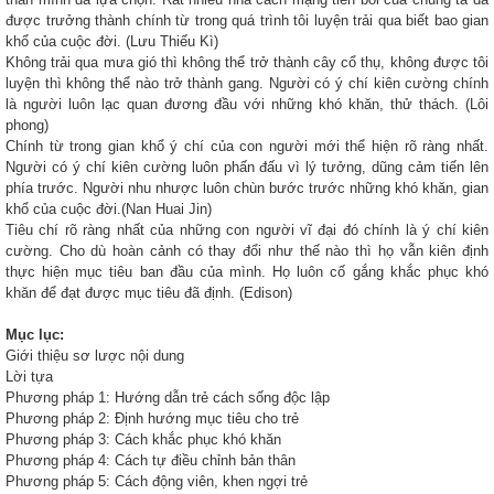
được trưởng thành chính từ trong quá trình tôi luyện trải qua biết bao gian
khổ của cuộc đời.
(Lưu Thiếu Kì)
Không trải qua mưa gió thì không thể trở thành cây cổ thụ, không được tôi
luyện thì không thể nào trở thành gang. Người có ý chí kiên cường chính
là người luôn lạc quan đương đầu với những khó khăn, thử thách.
(Lôi
phong)
Chính từ trong gian khổ ý chí của con người mới thể hiện rõ ràng nhất.
Người có ý chí kiên cường luôn phấn đấu vì lý tưởng, dũng cảm tiến lên
phía trước. Người nhu nhược luôn chùn bước trước những khó khăn, gian
khổ của cuộc đời
.(Nan Huai Jin)
Tiêu chí rõ ràng nhất của những con người vĩ đại đó chính là ý chí kiên
cường. Cho dù hoàn cảnh có thay đổi như thế nào thì họ vẫn kiên định
thực hiện mục tiêu ban đầu của mình. Họ luôn cố gắng khắc phục khó
khăn để đạt được mục tiêu đã định.
(Edison)
Mục lục:
Giới thiệu sơ lược nội dung
Lời tựa
Phương pháp 1: Hướng dẫn trẻ cách sống độc lập
Phương pháp 2: Định hướng mục tiêu cho trẻ
Phương pháp 3: Cách khắc phục khó khăn
Phương pháp 4: Cách tự điều chỉnh bản thân
Phương pháp 5: Cách động viên, khen ngợi trẻ