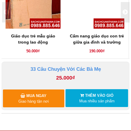
Giáo dục trẻ mẫu giáo
Cẩm nang giáo dục con trẻ
trong lao động
giữa gia đình và trường
học
50.000₫
190.000₫
33 Câu Chuyện Với Các Bà Mẹ
25.000₫
THÊM VÀO GIỎ
MUA NGAY
Mua nhiều sản phẩm
Giao hàng tận nơi