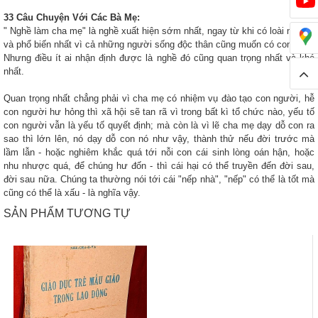
33 Câu Chuyện Với Các Bà Mẹ:
" Nghề làm cha mẹ" là nghề xuất hiện sớm nhất, ngay từ khi có loài người,
và phổ biến nhất vì cả những người sống độc thân cũng muốn có con nuôi.
Nhưng điều ít ai nhận định được là nghề đó cũng quan trọng nhất và khó
nhất.
Quan trọng nhất chẳng phải vì cha mẹ có nhiệm vụ đào tạo con người, hễ
con người hư hỏng thì xã hội sẽ tan rã vì trong bất kì tổ chức nào, yếu tố
con người vẫn là yếu tố quyết định; mà còn là vì lẽ cha mẹ dạy dỗ con ra
sao thì lớn lên, nó dạy dỗ con nó như vậy, thành thử nếu đời trước mà
lầm lẫn - hoặc nghiêm khắc quá tới nỗi con cái sinh lòng oán hận, hoặc
nhu nhược quá, để chúng hư đốn - thì cái hại có thể truyền đến đời sau,
đời sau nữa. Chúng ta thường nói tới cái "nếp nhà", "nếp" có thể là tốt mà
cũng có thể là xấu - là nghĩa vậy.
SẢN PHẨM TƯƠNG TỰ