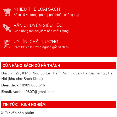
NHIỀU THỂ LOẠI SÁCH
Sách cũ đa dạng, phong phú nhiều chủng loại
VẬN CHUYỂN SIÊU TỐC
Giao hàng tận nơi,đảm bảo chất lượng
UY TÍN, CHẤT LƯỢNG
Cam kết chất lượng nguồn gốc sách cũ
CỬA HÀNG SÁCH CŨ HÀ THÀNH
Địa chỉ : 27, K14b, Ngõ 55 Lê Thanh Nghị , quận Hai Bà Trưng , Hà
Nội (khu chợ Bách Khoa)
Điện thoại:
0989.885.646
Email:
vanhop0807@gmail.com
TIN TỨC - KINH NGHIỆM
Tư vấn sản phẩm