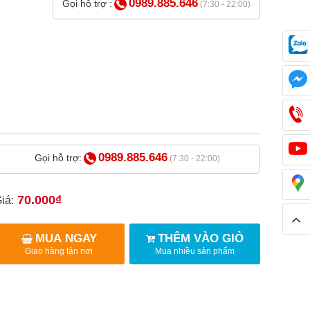
0989.885.646
Gọi hỗ trợ :
(7:30 - 22:00)
0989.885.646
Gọi hỗ trợ:
(7:30 - 22:00)
70.000₫
iá:
MUA NGAY
THÊM VÀO GIỎ
Giao hàng tận nơi
Mua nhiều sản phẩm