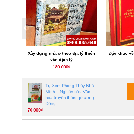
ân gian
Xây dựng nhà ở theo địa lý thiên
Đặc khảo về
văn dịch lý
180.000₫
Tự Xem Phong Thủy Nhà
Mình _ Nghiên cứu Văn
hóa truyền thống phương
Đông
70.000₫