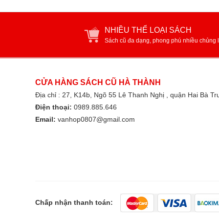
NHIỀU THỂ LOẠI SÁCH
Sách cũ đa dạng, phong phú nhiều chủng l
CỬA HÀNG SÁCH CŨ HÀ THÀNH
Địa chỉ : 27, K14b, Ngõ 55 Lê Thanh Nghị , quận Hai Bà T
Điện thoại:
0989.885.646
Email:
vanhop0807@gmail.com
Chấp nhận thanh toán: