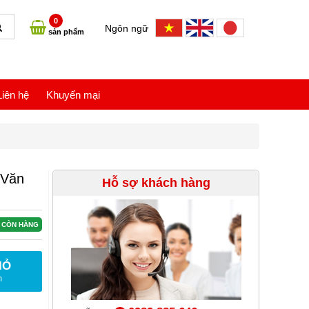
0
Ngôn ngữ
sản phẩm
Liên hệ
Khuyến mại
 Văn
Hỗ sợ khách hàng
CÒN HÀNG
IỎ
m