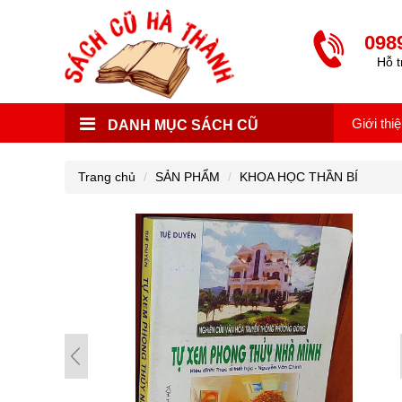
098
Hỗ t
Giới thi
DANH MỤC SÁCH CŨ
Trang chủ
SẢN PHẨM
KHOA HỌC THẦN BÍ