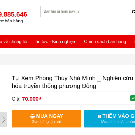
9.885.646
rợ bán hàng
ệu về chúng tôi
Tin tức - Kinh nghiệm
Chính sách bán hàng
Tự Xem Phong Thủy Nhà Mình _ Nghiên cứu
hóa truyền thống phương Đông
70.000₫
Giá:
MUA NGAY
THÊM VÀO G
Giao hàng tận nơi
Mua nhiều sản phẩ