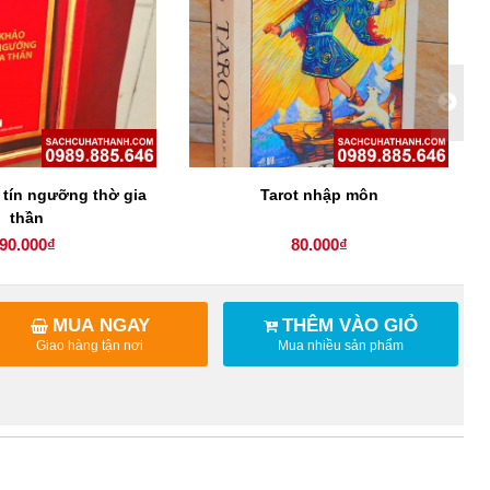
 tín ngưỡng thờ gia
Tarot nhập môn
thần
90.000₫
80.000₫
MUA NGAY
THÊM VÀO GIỎ
Giao hàng tận nơi
Mua nhiều sản phẩm