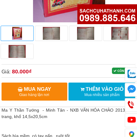
80.000₫
Giá:
CÒN HÀNG
MUA NGAY
THÊM VÀO GIỎ
Giao hàng tận nơi
Mua nhiều sản phẩm
Ma Y Thần Tướng - Minh Tân - NXB VĂN HÓA CHÀO 2013, 424
trang, khổ 14,5x20,5cm
Sách bìa mềm, có tay gấp , ruột tốt.