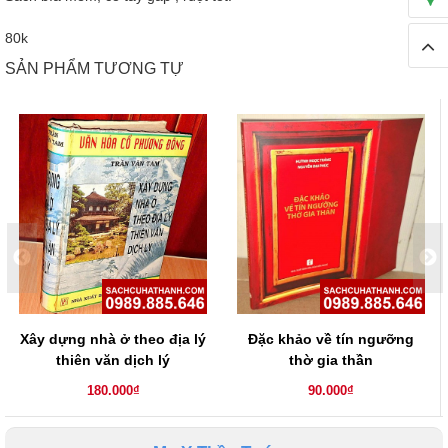
80k
SẢN PHẨM TƯƠNG TỰ
Xây dựng nhà ở theo địa lý
Đặc khảo về tín ngưỡng
thiên văn dịch lý
thờ gia thần
180.000₫
90.000₫