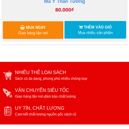
Ma Y Thần Tướng
80.000₫
THÊM VÀO GIỎ
MUA NGAY
Mua nhiều sản phẩm
Giao hàng tận nơi
NHIỀU THỂ LOẠI SÁCH
Sách cũ đa dạng, phong phú nhiều chủng loại
VẬN CHUYỂN SIÊU TỐC
Giao hàng tận nơi,đảm bảo chất lượng
UY TÍN, CHẤT LƯỢNG
Cam kết chất lượng nguồn gốc sách cũ