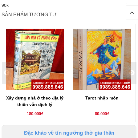
90k
SẢN PHẨM TƯƠNG TỰ
Xây dựng nhà ở theo địa lý
Tarot nhập môn
thiên văn dịch lý
180.000₫
80.000₫
Đặc khảo về tín ngưỡng thờ gia thần