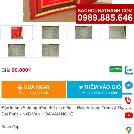
90.000₫
Giá:
CÒN HÀNG
MUA NGAY
THÊM VÀO GIỎ
Giao hàng tận nơi
Mua nhiều sản phẩm
Đặc khảo về tín ngưỡng thờ gia thần - Huỳnh Ngọc Trảng & Nguyễn
Đại Phúc - NXB VĂN HÓA VĂN NGHỆ
Sách đẹp .