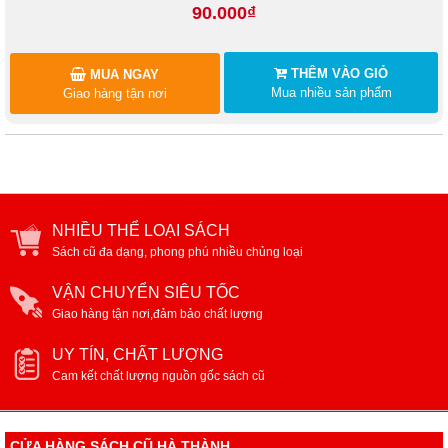
90.000₫
THÊM VÀO GIỎ
MUA NGAY
Mua nhiều sản phẩm
Giao hàng tận nơi
NHIỀU THỂ LOẠI SÁCH
Sách cũ đa dạng, phong phú nhiều chủng loại
VẬN CHUYỂN SIÊU TỐC
Giao hàng tận nơi,đảm bảo chất lượng
UY TÍN, CHẤT LƯỢNG
Cam kết chất lượng nguồn gốc sách cũ
CỬA HÀNG SÁCH CŨ HÀ THÀNH