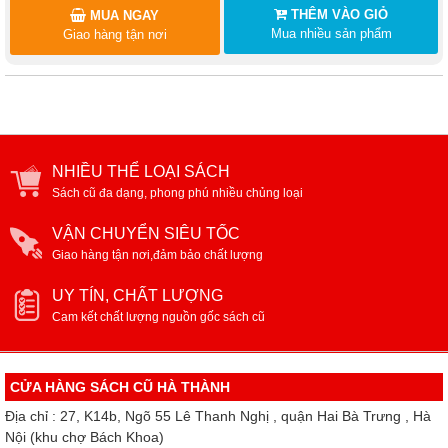
THÊM VÀO GIỎ
MUA NGAY
Mua nhiều sản phẩm
Giao hàng tận nơi
NHIỀU THỂ LOẠI SÁCH
Sách cũ đa dạng, phong phú nhiều chủng loại
VẬN CHUYỂN SIÊU TỐC
Giao hàng tận nơi,đảm bảo chất lượng
UY TÍN, CHẤT LƯỢNG
Cam kết chất lượng nguồn gốc sách cũ
CỬA HÀNG SÁCH CŨ HÀ THÀNH
Địa chỉ : 27, K14b, Ngõ 55 Lê Thanh Nghị , quận Hai Bà Trưng , Hà
Nội (khu chợ Bách Khoa)