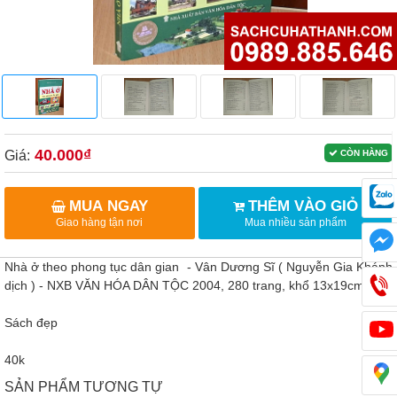
40.000₫
Giá:
CÒN HÀNG
MUA NGAY
THÊM VÀO GIỎ
Giao hàng tận nơi
Mua nhiều sản phẩm
Nhà ở theo phong tục dân gian - Vân Dương Sĩ ( Nguyễn Gia Khánh
dịch ) - NXB VĂN HÓA DÂN TỘC 2004, 280 trang, khổ 13x19cm
Sách đẹp
40k
SẢN PHẨM TƯƠNG TỰ