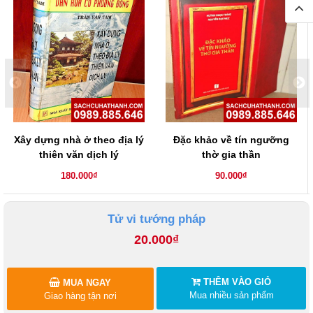
Xây dựng nhà ở theo địa lý
Đặc khảo về tín ngưỡng
thiên văn dịch lý
thờ gia thần
180.000₫
90.000₫
Tử vi tướng pháp
20.000₫
THÊM VÀO GIỎ
MUA NGAY
Mua nhiều sản phẩm
Giao hàng tận nơi