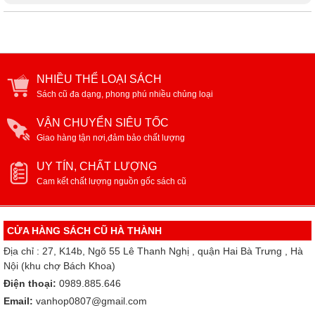
NHIỀU THỂ LOẠI SÁCH
Sách cũ đa dạng, phong phú nhiều chủng loại
VẬN CHUYỂN SIÊU TỐC
Giao hàng tận nơi,đảm bảo chất lượng
UY TÍN, CHẤT LƯỢNG
Cam kết chất lượng nguồn gốc sách cũ
CỬA HÀNG SÁCH CŨ HÀ THÀNH
Địa chỉ : 27, K14b, Ngõ 55 Lê Thanh Nghị , quận Hai Bà Trưng , Hà
Nội (khu chợ Bách Khoa)
Điện thoại:
0989.885.646
Email:
vanhop0807@gmail.com