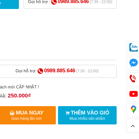
0989.885.646
Gọi hỗ trợ :
(7:30 - 22:00)
m
0989.885.646
Gọi hỗ trợ:
(7:30 - 22:00)
ách mới CẬP NHẬT !
250.000₫
iá:
MUA NGAY
THÊM VÀO GIỎ
Giao hàng tận nơi
Mua nhiều sản phẩm