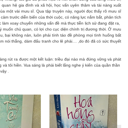
h, quan hệ gia đình và xã hội, học vấn uyên thâm và tài nàng xuất
của một vài mưu sĩ. Qua tập truyện này, người đọc thấy rõ mưu sĩ
 cảm trước diễn biến của thời cuộc, có năng lực nắm bắt, phân tích
 làm xoay chuyển những vấn đề mà thực tiễn lịch sử đang đặt ra,
 ý muốn chủ quan, có lợi cho cục diện chính trị đương thời. Ở mưu
êu, bại không nản, luôn phải tính táo đề phòng mọi tình huống bất
m nói thẳng, dám đấu tranh cho lẽ phải.... ,do đó đã có sức thuyết
rút ra được một kết luận: triều đại nào mà đứng vững và phát
g và tôi hiền. Vua sáng là phải biết lắng nghe ý kiến của quần thần
vậy .