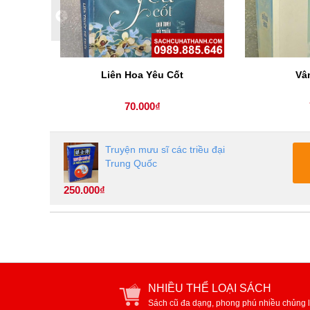
Liên Hoa Yêu Cốt
Vâ
70.000₫
Truyện mưu sĩ các triều đại
Trung Quốc
250.000₫
NHIỀU THỂ LOẠI SÁCH
Sách cũ đa dạng, phong phú nhiều chủng l