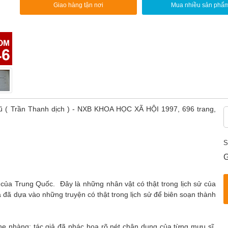
Giao hàng tận nơi
Mua nhiều sản phẩ
Vũ ( Trần Thanh dịch ) - NXB KHOA HỌC XÃ HỘI 1997, 696 trang,
S
G
a Trung Quốc. Đây là những nhân vật có thật trong lịch sử của
ả đã dựa vào những truyện có thật trong lịch sử để biên soạn thành
 nhàng; tác giả đã phác họa rõ nét chân dung của từng mưu sĩ,