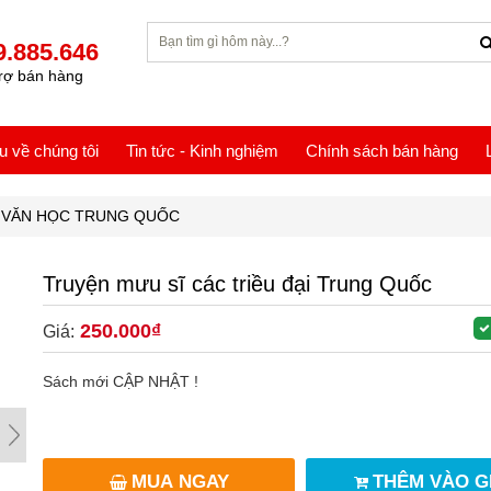
9.885.646
rợ bán hàng
ệu về chúng tôi
Tin tức - Kinh nghiệm
Chính sách bán hàng
VĂN HỌC TRUNG QUỐC
Truyện mưu sĩ các triều đại Trung Quốc
250.000₫
Giá:
Sách mới CẬP NHẬT !
MUA NGAY
THÊM VÀO G