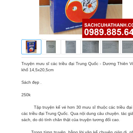
Truyện mưu sĩ các triều đại Trung Quốc - Dương Thiên 
khổ 14,5x20,5cm
Sách đẹp .
250k
Tập truyện kế vé hơn 30 mưu sĩ thuộc các triều đại củ
các triều đại Trung Quốc. Qua nội dung câu chuyện. tác gi
sách, do dó tính chân thật của truyện tương đối cao.
Trong từng truyện, bằng lời văn kể chuyện giản dị, nhẹ