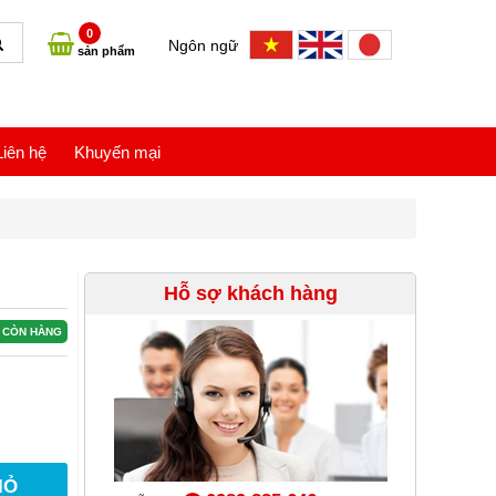
0
Ngôn ngữ
sản phẩm
Liên hệ
Khuyến mại
Hỗ sợ khách hàng
CÒN HÀNG
IỎ