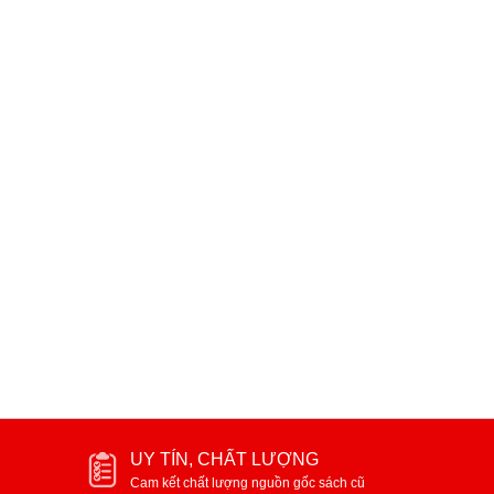
Đông Chu Liệt Quốc ( trọn bộ 2
Đợi chờ "Một chuyện tình 
tập, bìa cứng )
và đầy nghị lực "
200.000₫
70.000₫
UY TÍN, CHẤT LƯỢNG
Cam kết chất lượng nguồn gốc sách cũ