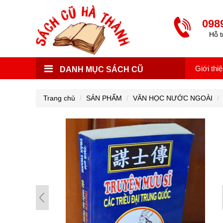
098
Hỗ t
Giới thi
DANH MỤC SÁCH CŨ
Trang chủ
SẢN PHẨM
VĂN HỌC NƯỚC NGOÀI