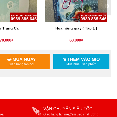
n Trung Ca
Hoa hồng giấy ( Tập 1 )
70.000₫
60.000₫
MUA NGAY
THÊM VÀO GIỎ
Giao hàng tận nơi
Mua nhiều sản phẩm
VẬN CHUYỂN SIÊU TỐC
oại
Giao hàng tận nơi,đảm bảo chất lượng