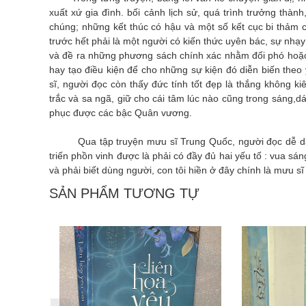
xuất xứ gia đình. bối cảnh lịch sử, quá trình trưởng thàn
chúng; những kết thúc có hậu và một số kết cục bi thảm 
trước hết phải là một người có kiến thức uyên bác, sự nhạy
và đề ra những phương sách chính xác nhằm đối phó hoặc
hay tạo điều kiện để cho những sự kiện đó diễn biến theo
sĩ, người đọc còn thấy đức tính tốt đẹp là thắng không ki
trắc và sa ngã, giữ cho cái tâm lúc nào cũng trong sáng,dá
phục được các bậc Quân vương.
Qua tập truyện mưu sĩ Trung Quốc, người đọc dễ dàng 
triến phồn vinh được là phải có đầy đủ hai yếu tố : vua sán
và phải biết dùng người, con tôi hiền ở đây chính là mưu sĩ 
SẢN PHẨM TƯƠNG TỰ