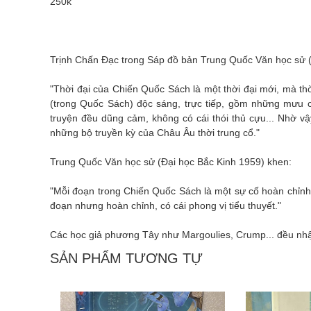
250k
Trịnh Chấn Đạc trong Sáp đồ bản Trung Quốc Văn học sử (B
"Thời đại của Chiến Quốc Sách là một thời đại mới, mà thời
(trong Quốc Sách) độc sáng, trực tiếp, gồm những mưu 
truyện đều dũng cảm, không có cái thói thủ cựu... Nhờ 
những bộ truyền kỳ của Châu Âu thời trung cổ."
Trung Quốc Văn học sử (Đại học Bắc Kinh 1959) khen:
"Mỗi đoạn trong Chiến Quốc Sách là một sự cố hoàn chỉnh. T
đoạn nhưng hoàn chỉnh, có cái phong vị tiểu thuyết."
Các học giả phương Tây như Margoulies, Crump... đều nhậ
SẢN PHẨM TƯƠNG TỰ