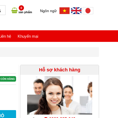
0
Ngôn ngữ
sản phẩm
Liên hệ
Khuyến mại
Hỗ sợ khách hàng
CÒN HÀNG
IỎ