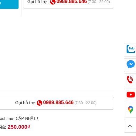
0989.885.646
Gọi hỗ trợ :
(7:30 - 22:00)
m
0989.885.646
Gọi hỗ trợ:
(7:30 - 22:00)
ách mới CẬP NHẬT !
250.000₫
iá: