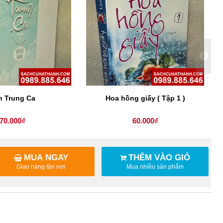
n Trung Ca
Hoa hồng giấy ( Tập 1 )
70.000₫
60.000₫
MUA NGAY
THÊM VÀO GIỎ
Giao hàng tận nơi
Mua nhiều sản phẩm