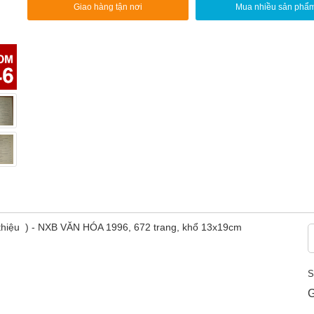
Giao hàng tận nơi
Mua nhiều sản phẩ
i thiệu ) - NXB VĂN HÓA 1996, 672 trang, khổ 13x19cm
S
G