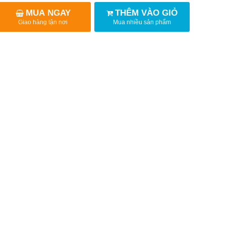
MUA NGAY
THÊM VÀO GIỎ
Giao hàng tận nơi
Mua nhiều sản phẩm