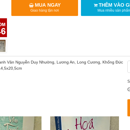
MUA NGAY
THÊM VÀO G
Giao hàng tận nơi
Mua nhiều sản phẩ
 Thanh Vân Nguyễn Duy Nhường, Lương An, Long Cương, Khổng Đức
 14,5x20,5cm
S
G