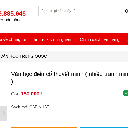
9.885.646
rợ bán hàng
ệu về chúng tôi
Tin tức - Kinh nghiệm
Chính sách bán hàng
VĂN HỌC TRUNG QUỐC
Văn học điển cố thuyết minh ( nhiều tranh mi
)
150.000₫
Giá:
Sách mới CẬP NHẬT !