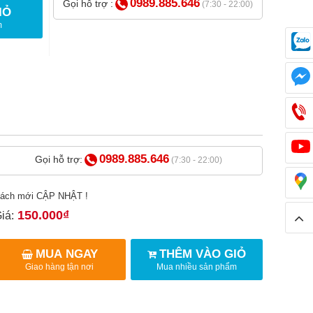
0989.885.646
Gọi hỗ trợ :
(7:30 - 22:00)
IỎ
m
0989.885.646
Gọi hỗ trợ:
(7:30 - 22:00)
ách mới CẬP NHẬT !
150.000₫
iá:
MUA NGAY
THÊM VÀO GIỎ
Giao hàng tận nơi
Mua nhiều sản phẩm