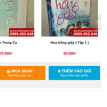
n Trung Ca
Hoa hồng giấy ( Tập 1 )
70.000₫
60.000₫
MUA NGAY
THÊM VÀO GIỎ
Giao hàng tận nơi
Mua nhiều sản phẩm