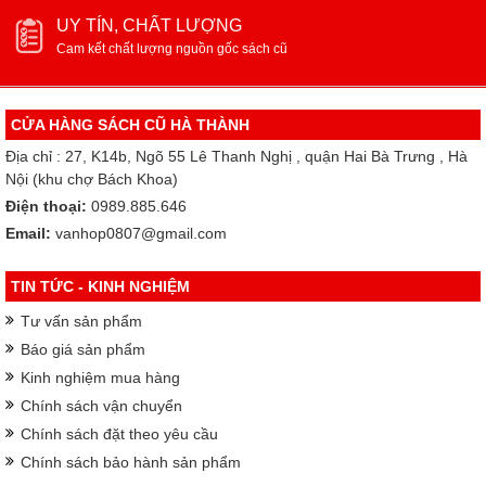
UY TÍN, CHẤT LƯỢNG
Cam kết chất lượng nguồn gốc sách cũ
CỬA HÀNG SÁCH CŨ HÀ THÀNH
Địa chỉ : 27, K14b, Ngõ 55 Lê Thanh Nghị , quận Hai Bà Trưng , Hà
Nội (khu chợ Bách Khoa)
Điện thoại:
0989.885.646
Email:
vanhop0807@gmail.com
TIN TỨC - KINH NGHIỆM
Tư vấn sản phẩm
Báo giá sản phẩm
Kinh nghiệm mua hàng
Chính sách vận chuyển
Chính sách đặt theo yêu cầu
Chính sách bảo hành sản phẩm