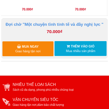
70.000₫
70.000₫
Đợi chờ "Một chuyện tình tinh tế và đầy nghị lực "
70.000₫
THÊM VÀO GIỎ
MUA NGAY
Mua nhiều sản phẩm
Giao hàng tận nơi
NHIỀU THỂ LOẠI SÁCH
Sách cũ đa dạng, phong phú nhiều chủng loại
VẬN CHUYỂN SIÊU TỐC
Giao hàng tận nơi,đảm bảo chất lượng