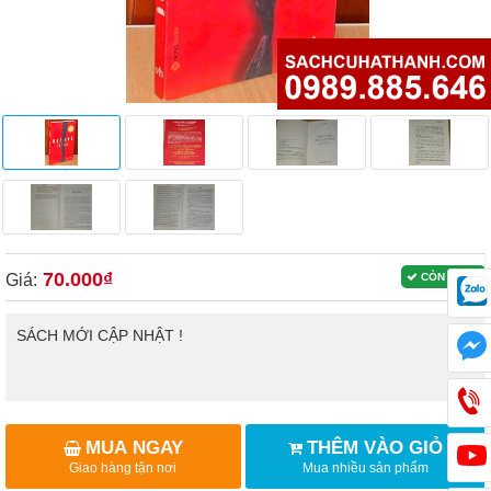
70.000₫
Giá:
CÒN HÀNG
SÁCH MỚI CẬP NHẬT !
MUA NGAY
THÊM VÀO GIỎ
Giao hàng tận nơi
Mua nhiều sản phẩm