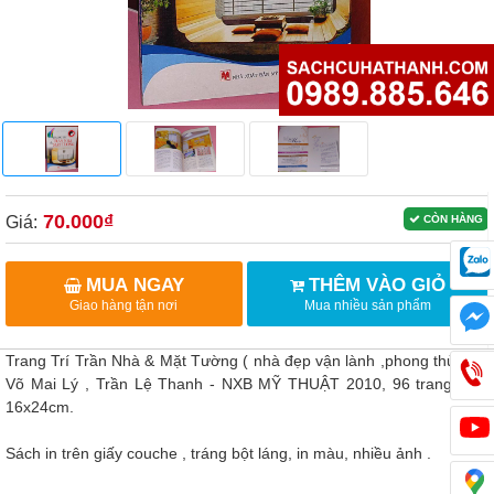
70.000₫
Giá:
CÒN HÀNG
MUA NGAY
THÊM VÀO GIỎ
Giao hàng tận nơi
Mua nhiều sản phẩm
Trang Trí Trần Nhà & Mặt Tường ( nhà đẹp vận lành ,phong thủy ) -
Võ Mai Lý , Trần Lệ Thanh - NXB MỸ THUẬT 2010, 96 trang, khổ
16x24cm.
Sách in trên giấy couche , tráng bột láng, in màu, nhiều ảnh .