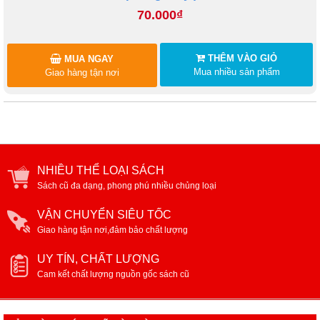
70.000₫
THÊM VÀO GIỎ
MUA NGAY
Mua nhiều sản phẩm
Giao hàng tận nơi
NHIỀU THỂ LOẠI SÁCH
Sách cũ đa dạng, phong phú nhiều chủng loại
VẬN CHUYỂN SIÊU TỐC
Giao hàng tận nơi,đảm bảo chất lượng
UY TÍN, CHẤT LƯỢNG
Cam kết chất lượng nguồn gốc sách cũ