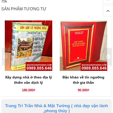
70k
SẢN PHẨM TƯƠNG TỰ
Xây dựng nhà ở theo địa lý
Đặc khảo về tín ngưỡng
thiên văn dịch lý
thờ gia thần
180.000₫
90.000₫
Trang Trí Trần Nhà & Mặt Tường ( nhà đẹp vận lành
,phong thủy )