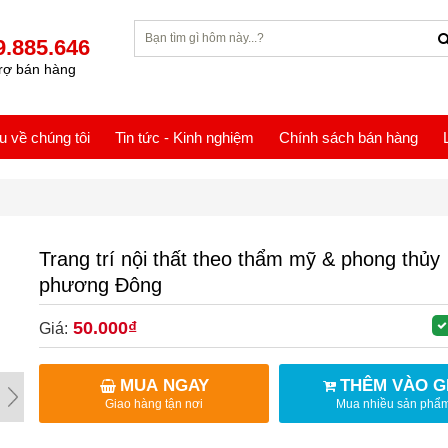
9.885.646
rợ bán hàng
ệu về chúng tôi
Tin tức - Kinh nghiệm
Chính sách bán hàng
Trang trí nội thất theo thẩm mỹ & phong thủy
phương Đông
50.000₫
Giá:
MUA NGAY
THÊM VÀO G
Giao hàng tận nơi
Mua nhiều sản phẩ