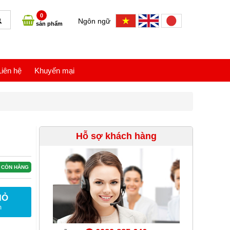
0
Ngôn ngữ
sản phẩm
Liên hệ
Khuyến mại
Hỗ sợ khách hàng
CÒN HÀNG
IỎ
m