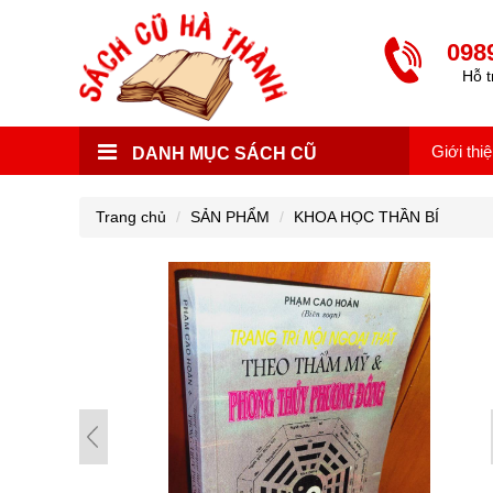
098
Hỗ t
Giới thi
DANH MỤC SÁCH CŨ
Trang chủ
SẢN PHẨM
KHOA HỌC THẦN BÍ