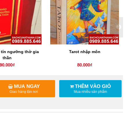
 tín ngưỡng thờ gia
Tarot nhập môn
thần
90.000₫
80.000₫
MUA NGAY
THÊM VÀO GIỎ
Giao hàng tận nơi
Mua nhiều sản phẩm