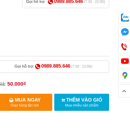
0989.885.646
Gọi hỗ trợ :
(7:30 - 22:00)
0989.885.646
Gọi hỗ trợ:
(7:30 - 22:00)
50.000₫
iá:
MUA NGAY
THÊM VÀO GIỎ
Giao hàng tận nơi
Mua nhiều sản phẩm