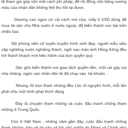
tệ tham gia góp vốn một cách phi pháp, để rồi đồng vốn bằng xương
máu của nhân dân không thế thu hồi lại được.
Giương cao ngọn cờ cải cách mở cửa, mấy tỉ USD dùng để
mua tài sản cho Nhà nước ở nước ngoài, đã biến thành con bài trên
chiếu bạc.
Nữ phóng viên vô tuyến truyền hình xinh đẹp, người mẫu siêu
cấp nghiêng nước nghiêng thành, ngôi sao màn ảnh Hồng Kông đều
trở thành khách mời kiêu hãnh của bọn quyền quý.
Sân gôn biến thành nơi giao dịch quyền tiền, một cái gậy vụt
nhẹ nhàng, ngàn vạn nhân dân tệ đã chạy vào tài khoản...
Nhưng rồi bọn tham nhũng đều Lộc rõ nguyên hình, mỗi tên
phải chịu một hinh phạt thích đáng.
Đây là chuyện tham nhũng và cuộc đấu tranh chống tham
nhũng ở Trung Quốc.
Còn ở Việt Nam , những năm gần đây, cuộc đấu tranh chống
tham nhũng, bảo vệ tài sản xã hội chủ nghĩa do Đảng và Chính phủ