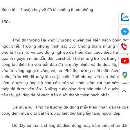
Sách tốt . Truyện hay về đề tài chống tham nhũng .
150k
Phó thị trưởng Hà khởi Chương quyền thế hiển hách bỗng đột
ngột chết. Trưởng phòng trinh sát Cục Chống tham những Thành
phố là Trần Hổ và các đồng nghiệp đã triển khai cuộc điều tra xung
quanh nguyên nhân dẫn đến cái chết. Thế nhưng trở lực trùng trùng,
công tác điều tra vừa bắt đầu đã bị quấy nhiều và đe dọa. Ngay lúc
vừa tới vùng ngoại ô vắng vẻ, nơi Phó thị trưởng chết một cách thảm
khốc, Trần Hổ đã mấy lần suýt chết. Thế nhưng với tinh thần dũng
cảm, được sự ủng hộ của cấp trên và nhân dân, rút cục bức màn
thép đã được vên lên. Những cuộc giao dịch bẩn thỉu về quyền học,
tiền tài, gái đẹp đã bị vạch trần dưới thanh thiên bạch nhật.
Để mua vui, Phó thị trưởng đã dùng mấy triệu nhân dân tệ của
công đem mua ô tô đắt tiền, xây biệt thự lộng lẫy tặng người đẹp.
Để đầy túi tham, chúng đã điều động mấy trăm triệu nhân dân