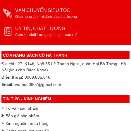
VẬN CHUYỂN SIÊU TỐC
Giao hàng tận nơi,đảm bảo chất lượng
UY TÍN, CHẤT LƯỢNG
Cam kết chất lượng nguồn gốc sách cũ
CỬA HÀNG SÁCH CŨ HÀ THÀNH
Địa chỉ : 27, K14b, Ngõ 55 Lê Thanh Nghị , quận Hai Bà Trưng , Hà
Nội (khu chợ Bách Khoa)
Điện thoại:
0989.885.646
Email:
vanhop0807@gmail.com
TIN TỨC - KINH NGHIỆM
Tư vấn sản phẩm
Báo giá sản phẩm
Kinh nghiệm mua hàng
Chính sách vận chuyển