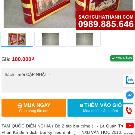
180.000₫
Giá:
CÒN HÀNG
Sách mới CẬP NHẬT !
MUA NGAY
THÊM VÀO GIỎ
Giao hàng tận nơi
Mua nhiều sản phẩm
TAM QUỐC DIỄN NGHĨA ( Bộ 2 tập bìa cứng ) - La Quán Trung (
Phan Kế Bính dịch, Bùi Kỷ hiệu đính ) - NXB VĂN HỌC 2010, 1692