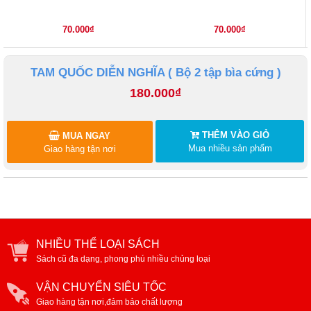
70.000₫
70.000₫
TAM QUỐC DIỄN NGHĨA ( Bộ 2 tập bìa cứng )
180.000₫
THÊM VÀO GIỎ
MUA NGAY
Mua nhiều sản phẩm
Giao hàng tận nơi
NHIỀU THỂ LOẠI SÁCH
Sách cũ đa dạng, phong phú nhiều chủng loại
VẬN CHUYỂN SIÊU TỐC
Giao hàng tận nơi,đảm bảo chất lượng