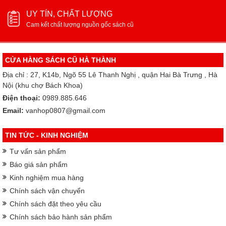
UY TÍN, CHẤT LƯỢNG
Cam kết chất lượng nguồn gốc sách cũ
CỬA HÀNG SÁCH CŨ HÀ THÀNH
Địa chỉ : 27, K14b, Ngõ 55 Lê Thanh Nghị , quận Hai Bà Trưng , Hà
Nội (khu chợ Bách Khoa)
Điện thoại:
0989.885.646
Email:
vanhop0807@gmail.com
TIN TỨC - KINH NGHIỆM
Tư vấn sản phẩm
Báo giá sản phẩm
Kinh nghiệm mua hàng
Chính sách vận chuyển
Chính sách đặt theo yêu cầu
Chính sách bảo hành sản phẩm