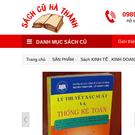
098
Hỗ t
Giới thi
DANH MỤC SÁCH CŨ
Trang chủ
SẢN PHẨM
Sách KINH TẾ , KINH DOA