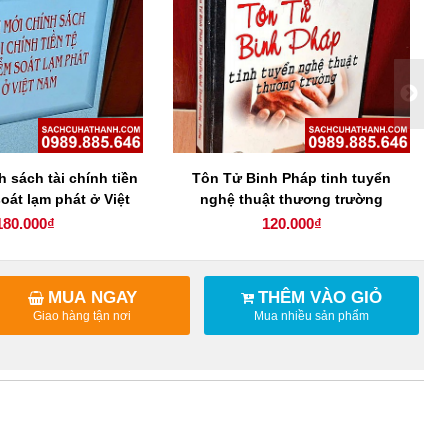
h sách tài chính tiền
Tôn Tử Binh Pháp tinh tuyển
K
soát lạm phát ở Việt
nghệ thuật thương trường
Nam
180.000₫
120.000₫
MUA NGAY
THÊM VÀO GIỎ
Giao hàng tận nơi
Mua nhiều sản phẩm