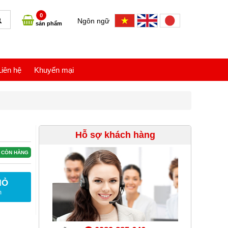
0
Ngôn ngữ
sản phẩm
Liên hệ
Khuyến mại
Hỗ sợ khách hàng
CÒN HÀNG
IỎ
m