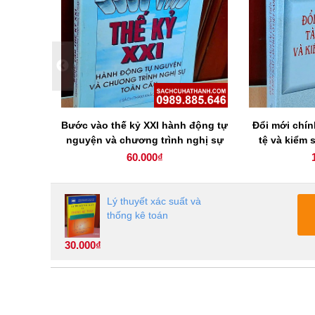
Bước vào thế kỷ XXI hành động tự
Đổi mới chín
nguyện và chương trình nghị sự
tệ và kiểm 
toàn cầu
60.000₫
Lý thuyết xác suất và
thống kê toán
30.000₫