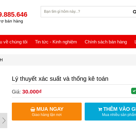
9.885.646
rợ bán hàng
ệu về chúng tôi
Tin tức - Kinh nghiệm
Chính sách bán hàng
NH
Lý thuyết xác suất và thống kê toán
30.000₫
Giá:
MUA NGAY
THÊM VÀO G
Giao hàng tận nơi
Mua nhiều sản phẩ