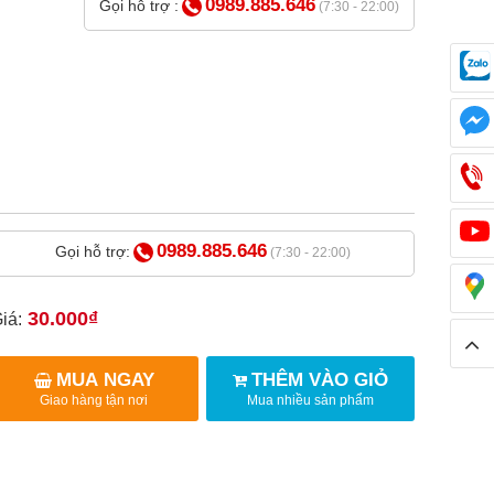
0989.885.646
Gọi hỗ trợ :
(7:30 - 22:00)
0989.885.646
Gọi hỗ trợ:
(7:30 - 22:00)
30.000₫
iá:
MUA NGAY
THÊM VÀO GIỎ
Giao hàng tận nơi
Mua nhiều sản phẩm