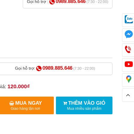
0989.885.646
Gọi hỗ trợ :
(7:30 - 22:00)
0989.885.646
Gọi hỗ trợ:
(7:30 - 22:00)
120.000₫
iá:
MUA NGAY
THÊM VÀO GIỎ
Giao hàng tận nơi
Mua nhiều sản phẩm