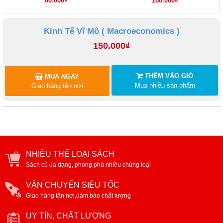
60.000₫
180.000₫
cầu
Kinh Tế Vĩ Mô ( Macroeconomics )
150.000₫
THÊM VÀO GIỎ
MUA NGAY
Mua nhiều sản phẩm
Giao hàng tận nơi
NHIỀU THỂ LOẠI SÁCH
Sách cũ đa dạng, phong phú nhiều chủng loại
VẬN CHUYỂN SIÊU TỐC
Giao hàng tận nơi,đảm bảo chất lượng
UY TÍN, CHẤT LƯỢNG