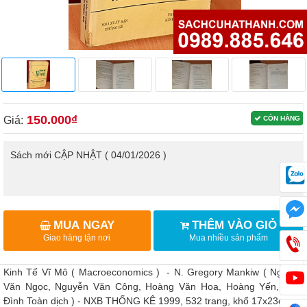
150.000₫
Giá:
CÒN HÀNG
Sách mới CẬP NHẬT ( 04/01/2026 )
MUA NGAY
THÊM VÀO GIỎ
Giao hàng tận nơi
Mua nhiều sản phẩm
Kinh Tế Vĩ Mô ( Macroeconomics ) - N. Gregory Mankiw ( Nguyễn
Văn Ngọc, Nguyễn Văn Công, Hoàng Văn Hoa, Hoàng Yến, Trần
Đình Toàn dịch ) - NXB THỐNG KÊ 1999, 532 trang, khổ 17x23cm