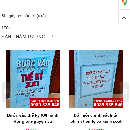
Bìa gáy hơi sờn, ruột tốt
150k
SẢN PHẨM TƯƠNG TỰ
Bước vào thế kỷ XXI hành
Đổi mới chính sách tài
động tự nguyện và
chính tiền tệ và kiểm soát
chương trình nghị sự toàn
lạm phát ở Việt Nam