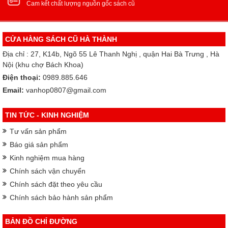
Cam kết chất lượng nguồn gốc sách cũ
CỬA HÀNG SÁCH CŨ HÀ THÀNH
Địa chỉ : 27, K14b, Ngõ 55 Lê Thanh Nghị , quận Hai Bà Trưng , Hà
Nội (khu chợ Bách Khoa)
Điện thoại:
0989.885.646
Email:
vanhop0807@gmail.com
TIN TỨC - KINH NGHIỆM
Tư vấn sản phẩm
Báo giá sản phẩm
Kinh nghiệm mua hàng
Chính sách vận chuyển
Chính sách đặt theo yêu cầu
Chính sách bảo hành sản phẩm
BẢN ĐỒ CHỈ ĐƯỜNG