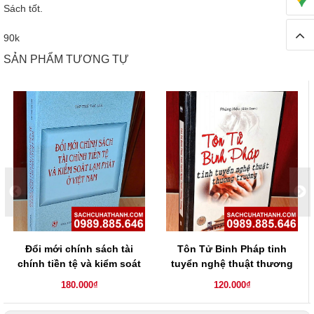
Sách tốt.
90k
SẢN PHẨM TƯƠNG TỰ
Đổi mới chính sách tài
Tôn Tử Binh Pháp tinh
chính tiền tệ và kiểm soát
tuyển nghệ thuật thương
lạm phát ở Việt Nam
trường
180.000₫
120.000₫