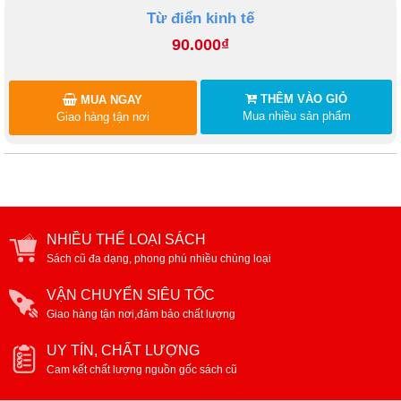
Từ điển kinh tế
90.000₫
THÊM VÀO GIỎ
MUA NGAY
Mua nhiều sản phẩm
Giao hàng tận nơi
NHIỀU THỂ LOẠI SÁCH
Sách cũ đa dạng, phong phú nhiều chủng loại
VẬN CHUYỂN SIÊU TỐC
Giao hàng tận nơi,đảm bảo chất lượng
UY TÍN, CHẤT LƯỢNG
Cam kết chất lượng nguồn gốc sách cũ