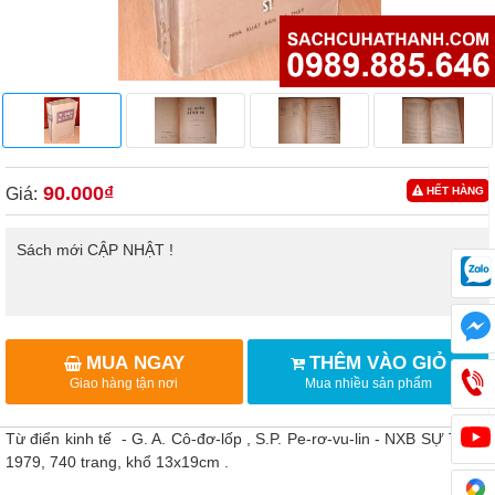
90.000₫
Giá:
HẾT HÀNG
Sách mới CẬP NHẬT !
MUA NGAY
THÊM VÀO GIỎ
Giao hàng tận nơi
Mua nhiều sản phẩm
Từ điển kinh tế - G. A. Cô-đơ-lốp , S.P. Pe-rơ-vu-lin - NXB SỰ THẬT
1979, 740 trang, khổ 13x19cm .