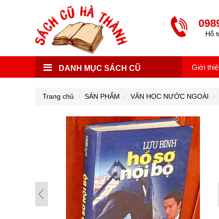
098
Hỗ t
Giới thi
DANH MỤC SÁCH CŨ
Trang chủ
SẢN PHẨM
VĂN HỌC NƯỚC NGOÀI