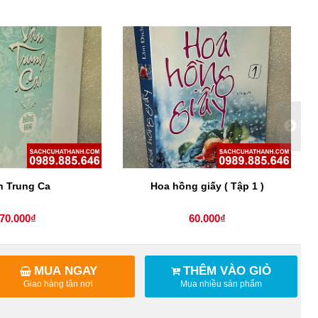
n Trung Ca
Hoa hồng giấy ( Tập 1 )
70.000₫
60.000₫
MUA NGAY
THÊM VÀO GIỎ
Giao hàng tận nơi
Mua nhiều sản phẩm