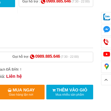
0989.885.646
Gọi hỗ trợ :
(7:30 - 22:00)
m
0989.885.646
Gọi hỗ trợ:
(7:30 - 22:00)
ách ĐÃ BÁN !
Liên hệ
iá:
MUA NGAY
THÊM VÀO GIỎ
Giao hàng tận nơi
Mua nhiều sản phẩm