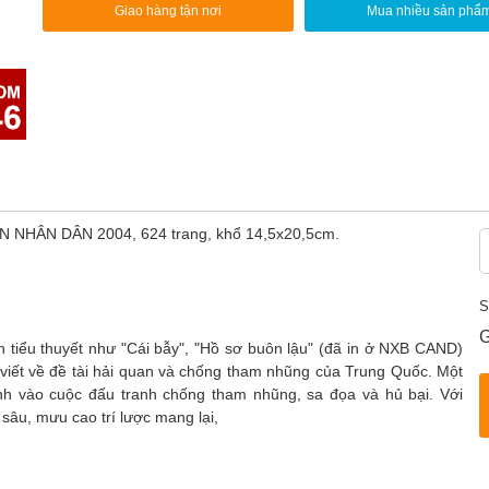
Giao hàng tận nơi
Mua nhiều sản phẩ
AN NHÂN DÂN 2004, 624 trang, khổ 14,5x20,5cm.
S
G
 tiểu thuyết như "Cái bẫy", "Hồ sơ buôn lậu" (đã in ở NXB CAND)
 viết về đề tài hải quan và chống tham nhũng của Trung Quốc. Một
nh vào cuộc đấu tranh chống tham nhũng, sa đọa và hủ bại. Với
 sâu, mưu cao trí lược mang lại,