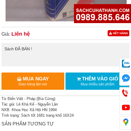
Liên hệ
Giá:
HẾT HÀNG
Sách ĐÃ BÁN !
MUA NGAY
THÊM VÀO GIỎ
Giao hàng tận nơi
Mua nhiều sản phẩm
Từ Điển Việt - Pháp (Bìa Cứng)
Tác giả: Lê Khả Kế - Nguyễn Lân
NXB: Khoa Học Xã Hội HN 1994
Tình trạng: Sách tốt 1681 trang khổ 16X24
SẢN PHẨM TƯƠNG TỰ