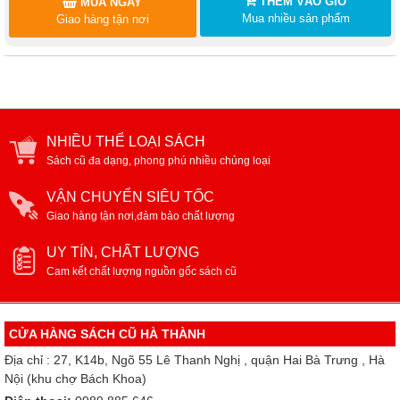
THÊM VÀO GIỎ
MUA NGAY
Mua nhiều sản phẩm
Giao hàng tận nơi
NHIỀU THỂ LOẠI SÁCH
Sách cũ đa dạng, phong phú nhiều chủng loại
VẬN CHUYỂN SIÊU TỐC
Giao hàng tận nơi,đảm bảo chất lượng
UY TÍN, CHẤT LƯỢNG
Cam kết chất lượng nguồn gốc sách cũ
CỬA HÀNG SÁCH CŨ HÀ THÀNH
Địa chỉ : 27, K14b, Ngõ 55 Lê Thanh Nghị , quận Hai Bà Trưng , Hà
Nội (khu chợ Bách Khoa)