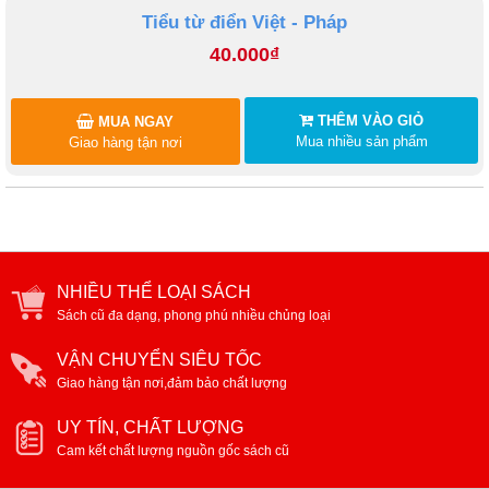
Tiểu từ điển Việt - Pháp
40.000₫
THÊM VÀO GIỎ
MUA NGAY
Mua nhiều sản phẩm
Giao hàng tận nơi
NHIỀU THỂ LOẠI SÁCH
Sách cũ đa dạng, phong phú nhiều chủng loại
VẬN CHUYỂN SIÊU TỐC
Giao hàng tận nơi,đảm bảo chất lượng
UY TÍN, CHẤT LƯỢNG
Cam kết chất lượng nguồn gốc sách cũ