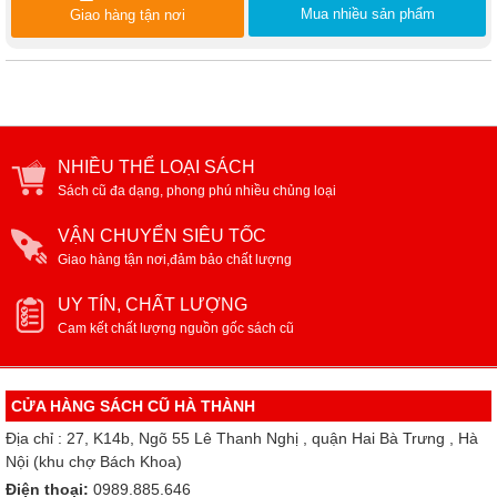
Mua nhiều sản phẩm
Giao hàng tận nơi
NHIỀU THỂ LOẠI SÁCH
Sách cũ đa dạng, phong phú nhiều chủng loại
VẬN CHUYỂN SIÊU TỐC
Giao hàng tận nơi,đảm bảo chất lượng
UY TÍN, CHẤT LƯỢNG
Cam kết chất lượng nguồn gốc sách cũ
CỬA HÀNG SÁCH CŨ HÀ THÀNH
Địa chỉ : 27, K14b, Ngõ 55 Lê Thanh Nghị , quận Hai Bà Trưng , Hà
Nội (khu chợ Bách Khoa)
Điện thoại:
0989.885.646