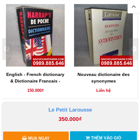
English - French dictionary
Nouveau dictionaire des
& Dictionaire Francais -
synonymes
Anglais
150.000₫
Liên hệ
Le Petit Larousse
350.000₫
THÊM VÀO GIỎ
MUA NGAY