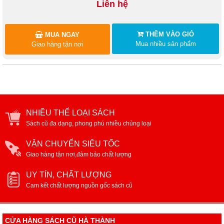
Liên hệ
THÊM VÀO GIỎ
MUA NGAY
Mua nhiều sản phẩm
Giao hàng tận nơi
NHIỀU THỂ LOẠI SÁCH
Sách cũ đa dạng, phong phú nhiều chủng loại
VẬN CHUYỂN SIÊU TỐC
Giao hàng tận nơi,đảm bảo chất lượng
UY TÍN, CHẤT LƯỢNG
Cam kết chất lượng nguồn gốc sách cũ
CỬA HÀNG SÁCH CŨ HÀ THÀNH