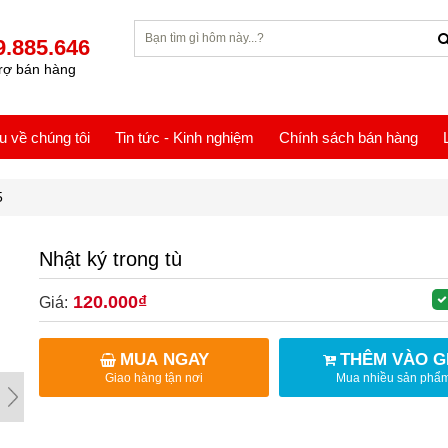
9.885.646
rợ bán hàng
ệu về chúng tôi
Tin tức - Kinh nghiệm
Chính sách bán hàng
5
Nhật ký trong tù
120.000₫
Giá:
MUA NGAY
THÊM VÀO G
Giao hàng tận nơi
Mua nhiều sản phẩ