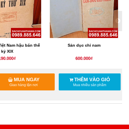
iệt Nam hậu bán thế
Sản dục chỉ nam
T
kỷ XIX
190.000₫
600.000₫
MUA NGAY
THÊM VÀO GIỎ
Giao hàng tận nơi
Mua nhiều sản phẩm