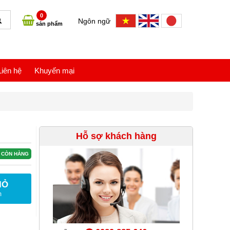
0
Ngôn ngữ
sản phẩm
Liên hệ
Khuyến mại
Hỗ sợ khách hàng
CÒN HÀNG
IỎ
m