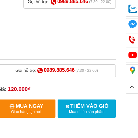
0989.885.646
Gọi hỗ trợ :
(7:30 - 22:00)
0989.885.646
Gọi hỗ trợ:
(7:30 - 22:00)
120.000₫
iá:
MUA NGAY
THÊM VÀO GIỎ
Giao hàng tận nơi
Mua nhiều sản phẩm