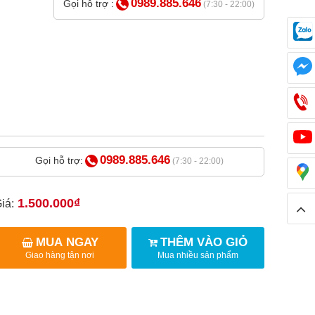
0989.885.646
Gọi hỗ trợ :
(7:30 - 22:00)
0989.885.646
Gọi hỗ trợ:
(7:30 - 22:00)
1.500.000₫
iá:
MUA NGAY
THÊM VÀO GIỎ
Giao hàng tận nơi
Mua nhiều sản phẩm