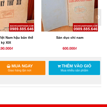
iệt Nam hậu bán thế
Sản dục chỉ nam
T
kỷ XIX
190.000₫
600.000₫
MUA NGAY
THÊM VÀO GIỎ
Giao hàng tận nơi
Mua nhiều sản phẩm