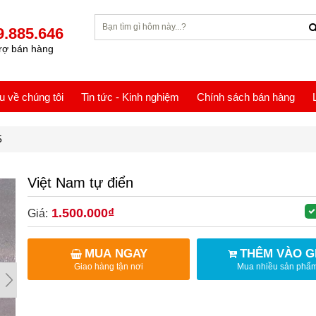
9.885.646
rợ bán hàng
ệu về chúng tôi
Tin tức - Kinh nghiệm
Chính sách bán hàng
5
Việt Nam tự điển
1.500.000₫
Giá:
MUA NGAY
THÊM VÀO G
Giao hàng tận nơi
Mua nhiều sản phẩ