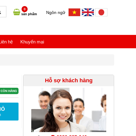
0
Ngôn ngữ
sản phẩm
Liên hệ
Khuyến mại
Hỗ sợ khách hàng
CÒN HÀNG
IỎ
m