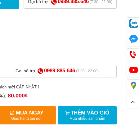
0989.885.646
Gọi hỗ trợ :
(7:30 - 22:00)
m
0989.885.646
Gọi hỗ trợ:
(7:30 - 22:00)
ách mới CẬP NHẬT !
80.000₫
iá:
MUA NGAY
THÊM VÀO GIỎ
Giao hàng tận nơi
Mua nhiều sản phẩm