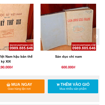
iệt Nam hậu bán thế
Sản dục chỉ nam
T
kỷ XIX
190.000₫
600.000₫
MUA NGAY
THÊM VÀO GIỎ
Giao hàng tận nơi
Mua nhiều sản phẩm