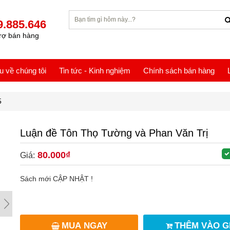
9.885.646
rợ bán hàng
ệu về chúng tôi
Tin tức - Kinh nghiệm
Chính sách bán hàng
5
Luận đề Tôn Thọ Tường và Phan Văn Trị
80.000₫
Giá:
Sách mới CẬP NHẬT !
MUA NGAY
THÊM VÀO G