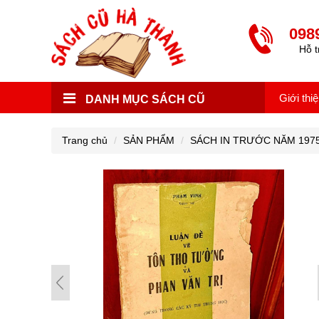
098
Hỗ t
Giới thi
DANH MỤC SÁCH CŨ
Trang chủ
SẢN PHẨM
SÁCH IN TRƯỚC NĂM 197