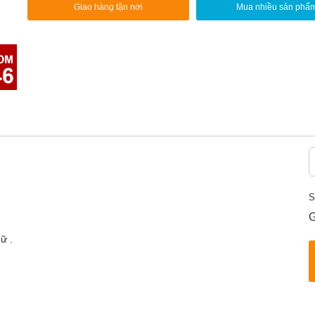
Giao hàng tận nơi
Mua nhiều sản phẩ
S
G
hữ .