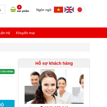
0
Ngôn ngữ
sản phẩm
Liên hệ
Khuyến mại
Hỗ sợ khách hàng
CÒN HÀNG
IỎ