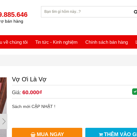
9.885.646
rợ bán hàng
ệu về chúng tôi
Tin tức - Kinh nghiệm
Chính sách bán hàng
Vợ Ơi Là Vợ
60.000₫
Giá:
Sách mới CẬP NHẬT !
MUA NGAY
THÊM VÀO G