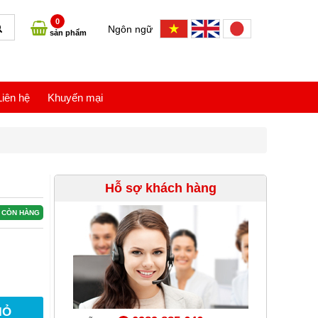
0
Ngôn ngữ
sản phẩm
Liên hệ
Khuyến mại
Hỗ sợ khách hàng
CÒN HÀNG
IỎ