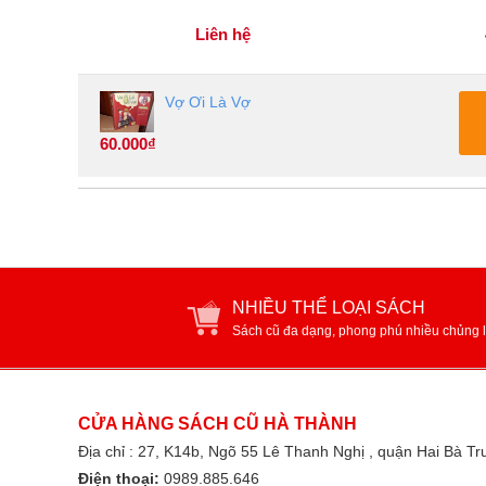
Liên hệ
Vợ Ơi Là Vợ
60.000₫
NHIỀU THỂ LOẠI SÁCH
Sách cũ đa dạng, phong phú nhiều chủng l
CỬA HÀNG SÁCH CŨ HÀ THÀNH
Địa chỉ : 27, K14b, Ngõ 55 Lê Thanh Nghị , quận Hai Bà T
Điện thoại:
0989.885.646