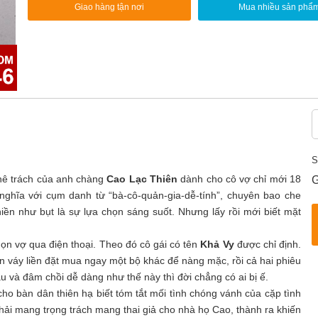
Giao hàng tận nơi
Mua nhiều sản phẩ
S
hê trách của anh chàng
Cao Lạc Thiên
dành cho cô vợ chỉ mới 18
G
g nghĩa với cụm danh từ “bà-cô-quản-gia-dễ-tính”, chuyên bao che
iền như bụt là sự lựa chọn sáng suốt. Nhưng lấy rồi mới biết mặt
.
họn vợ qua điện thoại. Theo đó cô gái có tên
Khả Vy
được chỉ định.
n váy liền đặt mua ngay một bộ khác để nàng mặc, rồi cả hai phiêu
 và đâm chồi dễ dàng như thế này thì đời chẳng có ai bị ế.
cho bàn dân thiên hạ biết tóm tắt mối tình chóng vánh của cặp tình
hải mang trọng trách mang thai giả cho nhà họ Cao, thành ra khiến