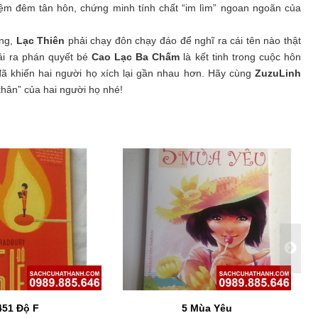
iệm đêm tân hôn, chứng minh tính chất “im lìm” ngoan ngoãn của
ồng,
Lạc Thiên
phải chạy đôn chạy đáo để nghĩ ra cái tên nào thật
ải ra phán quyết bé
Cao Lạc Ba Chấm
là kết tinh trong cuộc hôn
đã khiến hai người họ xích lại gần nhau hơn. Hãy cùng
ZuzuLinh
thân” của hai người họ nhé!
451 Độ F
5 Mùa Yêu