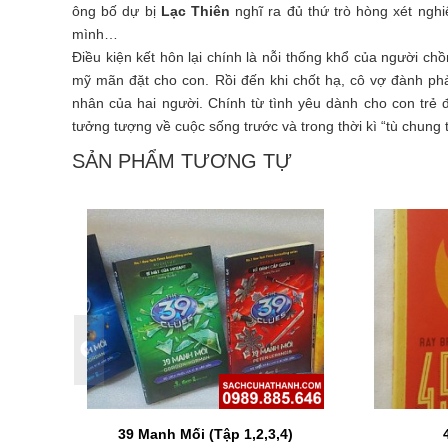
ông bố dự bị
Lạc Thiên
nghĩ ra đủ thứ trò hòng xét ngh
mình…
Điều kiện kết hôn lại chính là nỗi thống khổ của người ch
mỹ mãn đặt cho con. Rồi đến khi chốt hạ, cô vợ đành ph
nhân của hai người. Chính từ tình yêu dành cho con trẻ 
tưởng tượng về cuộc sống trước và trong thời kì “tù chung 
SẢN PHẨM TƯƠNG TỰ
ng Anh
39 Manh Mối (Tập 1,2,3,4)