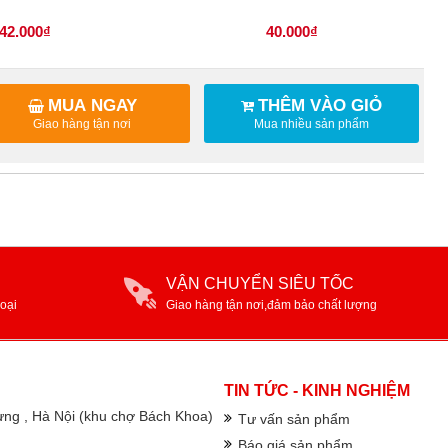
42.000₫
40.000₫
MUA NGAY
THÊM VÀO GIỎ
Giao hàng tận nơi
Mua nhiều sản phẩm
VẬN CHUYỂN SIÊU TỐC
oại
Giao hàng tận nơi,đảm bảo chất lượng
TIN TỨC - KINH NGHIỆM
rưng , Hà Nội (khu chợ Bách Khoa)
Tư vấn sản phẩm
Báo giá sản phẩm