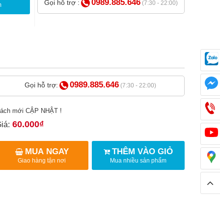
0989.885.646
Gọi hỗ trợ :
(7:30 - 22:00)
m
0989.885.646
Gọi hỗ trợ:
(7:30 - 22:00)
ách mới CẬP NHẬT !
60.000₫
iá:
MUA NGAY
THÊM VÀO GIỎ
Giao hàng tận nơi
Mua nhiều sản phẩm